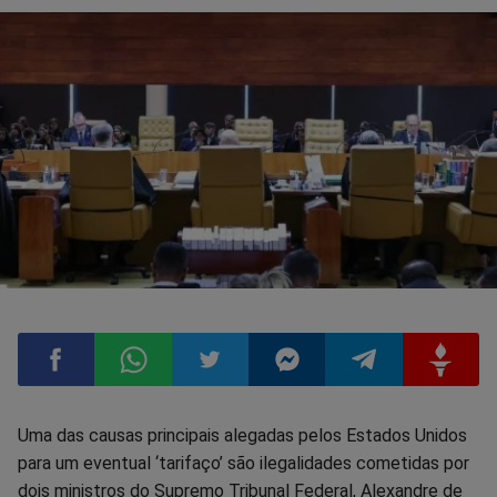
Compartilhar
Compartilhar
Compartilhar
Compartilhar
Compartilhar
Compart
Uma das causas principais alegadas pelos Estados Unidos
para um eventual ‘tarifaço’ são ilegalidades cometidas por
no
no
no
no
no
no
dois ministros do Supremo Tribunal Federal, Alexandre de