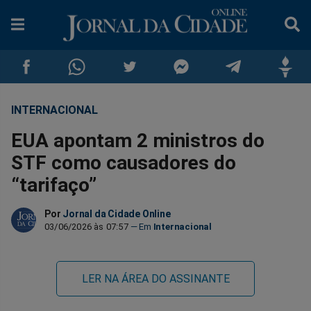
INTERNACIONAL
Compartilhar
Compartilhar
Compartilhar
Compartilhar
Compartilhar
Compar
EUA apontam 2 ministros do
no
no
no
no
no
no
STF como causadores do
“tarifaço”
Facebook
Whatsapp
Twitter
Messenger
Telegram
Gettr
Por
Jornal da Cidade Online
03/06/2026 às 07:57
Internacional
LER NA ÁREA DO ASSINANTE