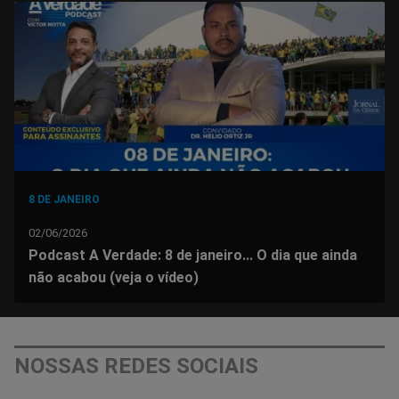
no
no
no
no
no
no
Facebook
Whatsapp
Twitter
Messenger
Telegram
Gettr
8 DE JANEIRO
02/06/2026
Podcast A Verdade: 8 de janeiro... O dia que ainda
não acabou (veja o vídeo)
NOSSAS REDES SOCIAIS