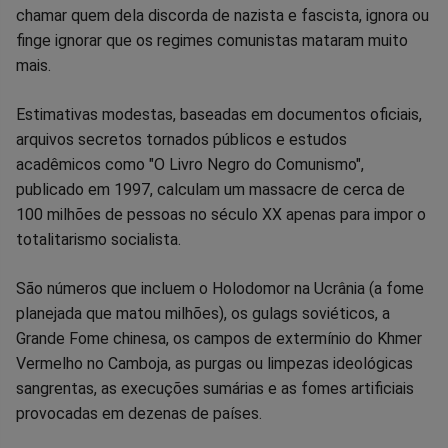
chamar quem dela discorda de nazista e fascista, ignora ou
no
no
no
no
no
no
finge ignorar que os regimes comunistas mataram muito
mais.
Facebook
Whatsapp
Twitter
Messenger
Telegram
Gettr
Estimativas modestas, baseadas em documentos oficiais,
arquivos secretos tornados públicos e estudos
acadêmicos como "O Livro Negro do Comunismo",
publicado em 1997, calculam um massacre de cerca de
100 milhões de pessoas no século XX apenas para impor o
totalitarismo socialista.
São números que incluem o Holodomor na Ucrânia (a fome
planejada que matou milhões), os gulags soviéticos, a
Grande Fome chinesa, os campos de extermínio do Khmer
Vermelho no Camboja, as purgas ou limpezas ideológicas
sangrentas, as execuções sumárias e as fomes artificiais
provocadas em dezenas de países.