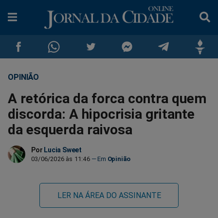
OPINIÃO
Compartilhar
Compartilhar
Compartilhar
Compartilhar
Compartilhar
Compar
A retórica da forca contra quem
no
no
no
no
no
no
discorda: A hipocrisia gritante
da esquerda raivosa
Facebook
Whatsapp
Twitter
Messenger
Telegram
Gettr
Por
Lucia Sweet
03/06/2026 às 11:46
Opinião
LER NA ÁREA DO ASSINANTE