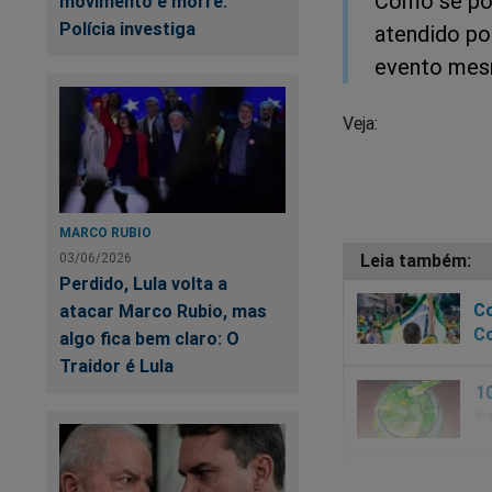
Como se pod
movimento e morre.
Polícia investiga
atendido po
evento mesm
Veja:
MARCO RUBIO
03/06/2026
Perdido, Lula volta a
Co
atacar Marco Rubio, mas
Co
algo fica bem claro: O
Traidor é Lula