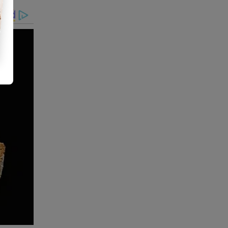
 Nem tudo
oticiar.
STF
.
ra todo
ade.
o-pelo-