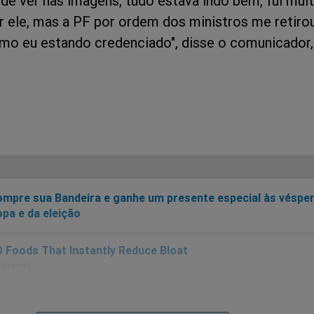
e ver nas imagens, tudo estava indo bem, fui mui
r ele, mas a PF por ordem dos ministros me retiro
o eu estando credenciado", disse o comunicador,
mpre sua Bandeira e ganhe um presente especial às véspe
pa e da eleição