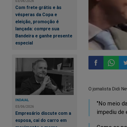
03/06/2026
Com frete grátis e às
vésperas da Copa e
eleição, promoção é
lançada: compre sua
Bandeira e ganhe presente
especial
Compartilhar
Compart
Co
O jornalista Didi N
no
no
n
INDAIAL
"No meio da
Facebook
Whatsa
Tw
03/06/2026
impediu de 
Empresário discute com a
esposa, cai do carro em