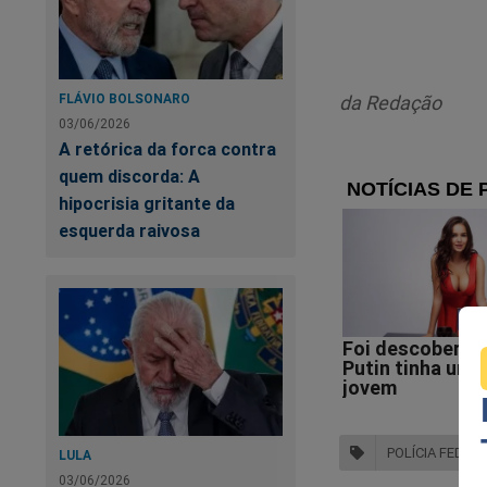
da Redação
FLÁVIO BOLSONARO
03/06/2026
Po
A retórica da forca contra
"s
quem discorda: A
hipocrisia gritante da
esquerda raivosa
POLÍCIA FEDER
LULA
03/06/2026