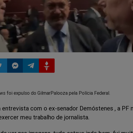
ilhar
mpartilhar
Compartilhar
Compartilhar
Compartilhar
ews foi expulso do GilmarPalooza pela Polícia Federal.
o
no
no
no
 entrevista com o ex-senador Demóstenes , a PF
pp
itter
Messenger
Telegram
Gettr
exercer meu trabalho de jornalista.