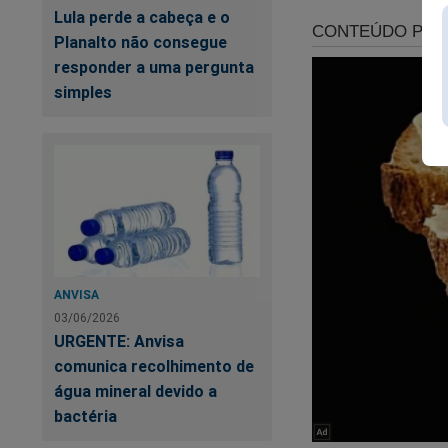
Os segredos de Viv
Lula perde a cabeça e o
saiu na imprensa...
Planalto não consegue
Por esse motivo, ac
responder a uma pergunta
simples
Ainda não se sabe p
certamente, já está
o país.
Acredite, o 
Clique no link abaix
https://www.conte
stf-pre-venda
ANVISA
03/06/2026
URGENTE: Anvisa
comunica recolhimento de
água mineral devido a
bactéria