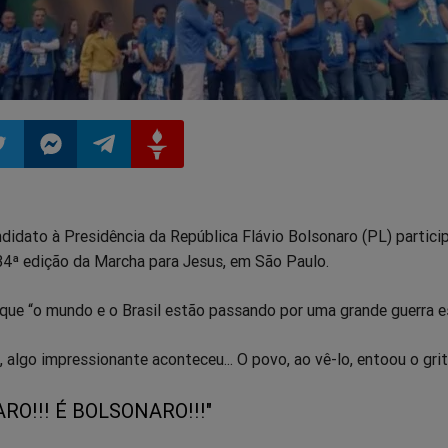
ilhar
mpartilhar
Compartilhar
Compartilhar
Compartilhar
didato à Presidência da República Flávio Bolsonaro (PL) partici
o
no
no
no
 34ª edição da Marcha para Jesus, em São Paulo.
pp
itter
Messenger
Telegram
Gettr
que “o mundo e o Brasil estão passando por uma grande guerra es
 algo impressionante aconteceu... O povo, ao vê-lo, entoou o grit
RO!!! É BOLSONARO!!!"