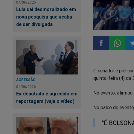
04/06/2026
Lula sai desmoralizado em
nova pesquisa que acaba
de ser divulgada
Compartilhar
Compart
Co
O senador e pré-can
no
no
n
quinta-feira (4) da
AGRESSÃO
Facebook
Whatsa
Tw
04/06/2026
No evento, afirmou 
Ex-deputado é agredido em
reportagem (veja o vídeo)
No palco do evento,
"É BOLSONA