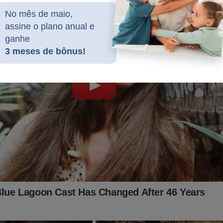
No mês de maio,
assine o plano anual e
ganhe
3 meses de bônus!