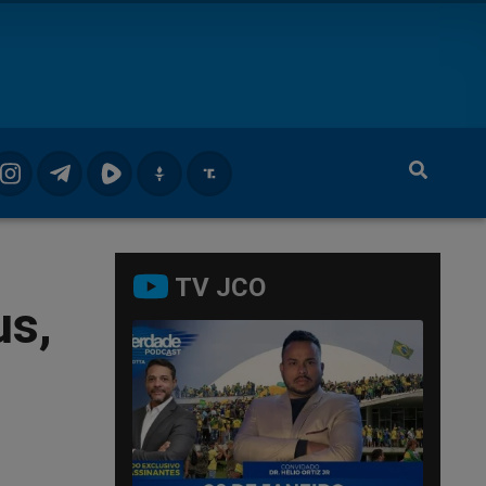
TV JCO
us,