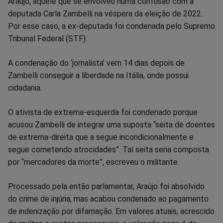
Araújo, aquele que se envolveu numa confusão com a
no
no
no
no
no
no
deputada Carla Zambelli na véspera da eleição de 2022.
Por esse caso, a ex-deputada foi condenada pelo Supremo
Facebook
Whatsapp
Twitter
Messenger
Telegram
Gettr
Tribunal Federal (STF).
A condenação do ‘jornalista’ vem 14 dias depois de
Zambelli conseguir a liberdade na Itália, onde possui
cidadania.
O ativista de extrema-esquerda foi condenado porque
acusou Zambelli de integrar uma suposta “seita de doentes
de extrema-direita que a segue incondicionalmente e
segue cometendo atrocidades”. Tal seita seria composta
por “mercadores da morte”, escreveu o militante.
Processado pela então parlamentar, Araújo foi absolvido
do crime de injúria, mas acabou condenado ao pagamento
de indenização por difamação. Em valores atuais, acrescido