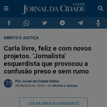
DIREITO E JUSTIÇA
Compartilhar
Compartilhar
Compartilhar
Compartilhar
Compartilhar
Compar
Carla livre, feliz e com novos
no
no
no
no
no
no
projetos. 'Jornalista'
esquerdista que provocou a
Facebook
Whatsapp
Twitter
Messenger
Telegram
Gettr
confusão preso e sem rumo
Por
Jornal da Cidade Online
05/06/2026 às 10:08
Direito e Justiça
LER NA ÁREA DO ASSINANTE