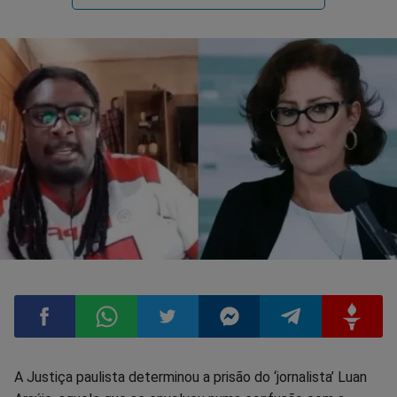
Compartilhar
Compartilhar
Compartilhar
Compartilhar
Compartilhar
Compart
A Justiça paulista determinou a prisão do ‘jornalista’ Luan