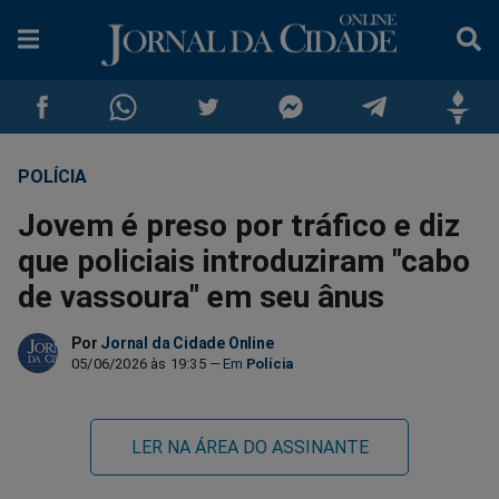
POLÍCIA
Compartilhar
Compartilhar
Compartilhar
Compartilhar
Compartilhar
Compar
Jovem é preso por tráfico e diz
no
no
no
no
no
no
que policiais introduziram "cabo
de vassoura" em seu ânus
Facebook
Whatsapp
Twitter
Messenger
Telegram
Gettr
Por
Jornal da Cidade Online
05/06/2026 às 19:35
Polícia
LER NA ÁREA DO ASSINANTE