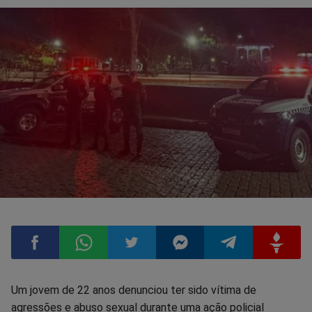
Compartilhar
Compartilhar
Compartilhar
Compartilhar
Compartilhar
Compart
Um jovem de 22 anos denunciou ter sido vítima de
agressões e abuso sexual durante uma ação policial