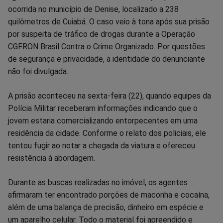
no
no
no
no
no
no
ocorrida no município de Denise, localizado a 238
quilômetros de Cuiabá. O caso veio à tona após sua prisão
Facebook
Whatsapp
Twitter
Messenger
Telegram
Gettr
por suspeita de tráfico de drogas durante a Operação
CGFRON Brasil Contra o Crime Organizado. Por questões
de segurança e privacidade, a identidade do denunciante
não foi divulgada.
A prisão aconteceu na sexta-feira (22), quando equipes da
Polícia Militar receberam informações indicando que o
jovem estaria comercializando entorpecentes em uma
residência da cidade. Conforme o relato dos policiais, ele
tentou fugir ao notar a chegada da viatura e ofereceu
resistência à abordagem.
Durante as buscas realizadas no imóvel, os agentes
afirmaram ter encontrado porções de maconha e cocaína,
além de uma balança de precisão, dinheiro em espécie e
um aparelho celular. Todo o material foi apreendido e