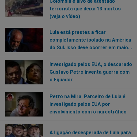
Colômbia é alvo de atentado
terrorista que deixa 13 mortos
(veja o vídeo)
Lula está prestes a ficar
completamente isolado na América
do Sul. Isso deve ocorrer em maio...
Investigado pelos EUA, o descarado
Gustavo Petro inventa guerra com
o Equador
Petro na Mira: Parceiro de Lula é
investigado pelos EUA por
envolvimento com o narcotráfico
A ligação desesperada de Lula para