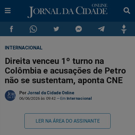
INTERNACIONAL
Compartilhar
Compartilhar
Compartilhar
Compartilhar
Compartilhar
Compar
Direita venceu 1º turno na
no
no
no
no
no
no
Colômbia e acusações de Petro
não se sustentam, aponta CNE
Facebook
Whatsapp
Twitter
Messenger
Telegram
Gettr
Por
Jornal da Cidade Online
06/06/2026 às 09:42
Internacional
LER NA ÁREA DO ASSINANTE