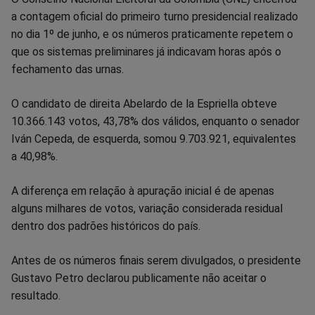
a contagem oficial do primeiro turno presidencial realizado
no
no
no
no
no
no
no dia 1º de junho, e os números praticamente repetem o
que os sistemas preliminares já indicavam horas após o
Facebook
Whatsapp
Twitter
Messenger
Telegram
Gettr
fechamento das urnas.
O candidato de direita Abelardo de la Espriella obteve
10.366.143 votos, 43,78% dos válidos, enquanto o senador
Iván Cepeda, de esquerda, somou 9.703.921, equivalentes
a 40,98%.
A diferença em relação à apuração inicial é de apenas
alguns milhares de votos, variação considerada residual
dentro dos padrões históricos do país.
Antes de os números finais serem divulgados, o presidente
Gustavo Petro declarou publicamente não aceitar o
resultado.