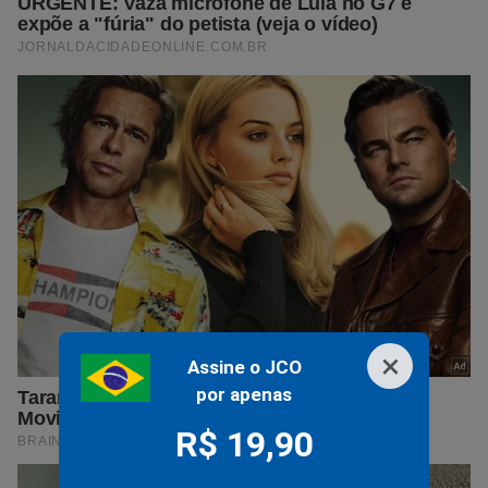
×
Assine o JCO
por apenas
R$ 19,90