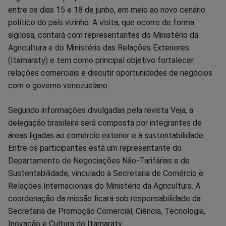
entre os dias 15 e 18 de junho, em meio ao novo cenário
no
no
no
no
no
no
político do país vizinho. A visita, que ocorre de forma
sigilosa, contará com representantes do Ministério da
Facebook
Whatsapp
Twitter
Messenger
Telegram
Gettr
Agricultura e do Ministério das Relações Exteriores
(Itamaraty) e tem como principal objetivo fortalecer
relações comerciais e discutir oportunidades de negócios
com o governo venezuelano.
Segundo informações divulgadas pela revista Veja, a
delegação brasileira será composta por integrantes de
áreas ligadas ao comércio exterior e à sustentabilidade.
Entre os participantes está um representante do
Departamento de Negociações Não-Tarifárias e de
Sustentabilidade, vinculado à Secretaria de Comércio e
Relações Internacionais do Ministério da Agricultura. A
coordenação da missão ficará sob responsabilidade da
Secretaria de Promoção Comercial, Ciência, Tecnologia,
Inovação e Cultura do Itamaraty.