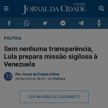
POLÍTICA
Compartilhar
Compartilhar
Compartilhar
Compartilhar
Compartilhar
Compar
Sem nenhuma transparência,
no
no
no
no
no
no
Lula prepara missão sigilosa à
Venezuela
Facebook
Whatsapp
Twitter
Messenger
Telegram
Gettr
Por
Jornal da Cidade Online
09/06/2026 às 08:30
Política
LER NA ÁREA DO ASSINANTE