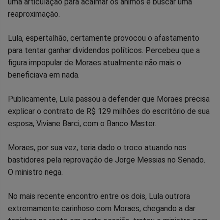
uma articulação para acalmar os ânimos e buscar uma
Facebook
Whatsapp
Twitter
Messenger
Telegram
Gettr
reaproximação.
Lula, espertalhão, certamente provocou o afastamento
para tentar ganhar dividendos políticos. Percebeu que a
figura impopular de Moraes atualmente não mais o
beneficiava em nada.
Publicamente, Lula passou a defender que Moraes precisa
explicar o contrato de R$ 129 milhões do escritório de sua
esposa, Viviane Barci, com o Banco Master.
Moraes, por sua vez, teria dado o troco atuando nos
bastidores pela reprovação de Jorge Messias no Senado.
O ministro nega.
No mais recente encontro entre os dois, Lula outrora
extremamente carinhoso com Moraes, chegando a dar