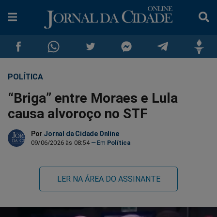
POLÍTICA
Compartilhar
Compartilhar
Compartilhar
Compartilhar
Compartilhar
Compar
“Briga” entre Moraes e Lula
no
no
no
no
no
no
causa alvoroço no STF
Facebook
Whatsapp
Twitter
Messenger
Telegram
Gettr
Por
Jornal da Cidade Online
09/06/2026 às 08:54
Política
LER NA ÁREA DO ASSINANTE