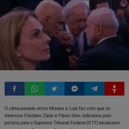
Compartilhar
Compartilhar
Compartilhar
Compartilhar
Compartilhar
Compart
O clima pesado entre Moraes e Lula fez com que os
ministros Cristiano Zanin e Flávio Dino, indicados pelo
no
no
no
no
no
no
petista para o Supremo Tribunal Federal (STF) iniciassem