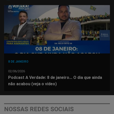
no
no
no
no
no
no
Facebook
Whatsapp
Twitter
Messenger
Telegram
Gettr
8 DE JANEIRO
02/06/2026
Podcast A Verdade: 8 de janeiro... O dia que ainda
não acabou (veja o vídeo)
NOSSAS REDES SOCIAIS