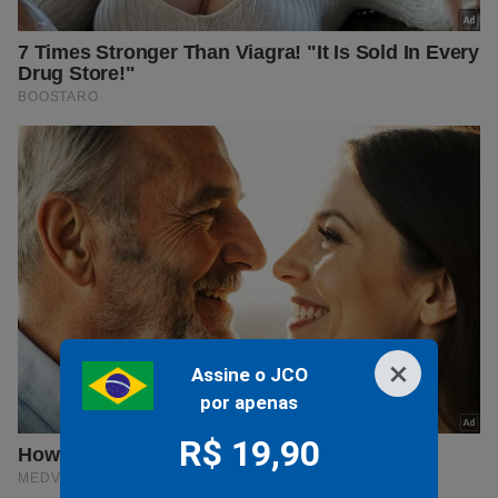
×
Assine o JCO
por apenas
R$ 19,90