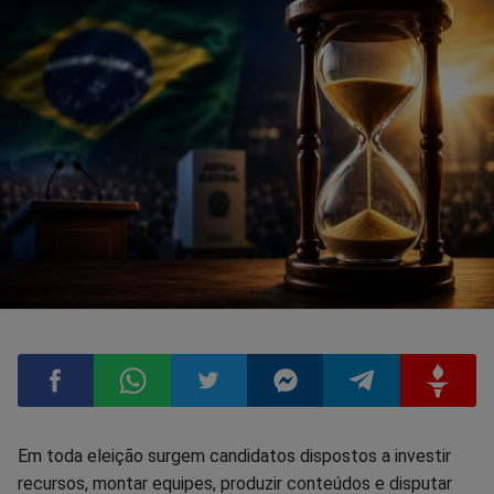
Compartilhar
Compartilhar
Compartilhar
Compartilhar
Compartilhar
Compart
Em toda eleição surgem candidatos dispostos a investir
recursos, montar equipes, produzir conteúdos e disputar