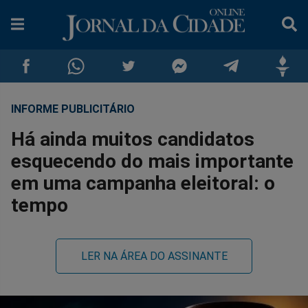
INFORME PUBLICITÁRIO
Compartilhar
Compartilhar
Compartilhar
Compartilhar
Compartilhar
Compar
Há ainda muitos candidatos
no
no
no
no
no
no
esquecendo do mais importante
em uma campanha eleitoral: o
Facebook
Whatsapp
Twitter
Messenger
Telegram
Gettr
tempo
LER NA ÁREA DO ASSINANTE