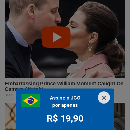
×
Assine o JCO
por apenas
R$ 19,90