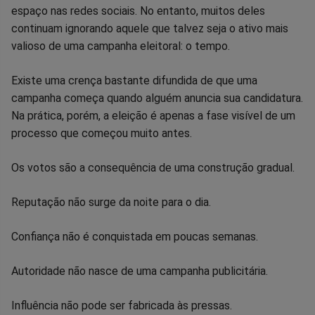
no
no
no
no
no
no
espaço nas redes sociais. No entanto, muitos deles
continuam ignorando aquele que talvez seja o ativo mais
Facebook
Whatsapp
Twitter
Messenger
Telegram
Gettr
valioso de uma campanha eleitoral: o tempo.
Existe uma crença bastante difundida de que uma
campanha começa quando alguém anuncia sua candidatura.
Na prática, porém, a eleição é apenas a fase visível de um
processo que começou muito antes.
Os votos são a consequência de uma construção gradual.
Reputação não surge da noite para o dia.
Confiança não é conquistada em poucas semanas.
Autoridade não nasce de uma campanha publicitária.
Influência não pode ser fabricada às pressas.