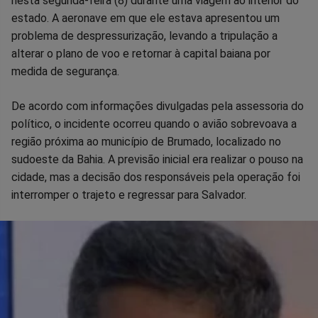
nesta segunda-feira (8) durante uma viagem ao interior do
estado. A aeronave em que ele estava apresentou um
Facebook
Whatsapp
Twitter
Messenger
Telegram
Gettr
problema de despressurização, levando a tripulação a
alterar o plano de voo e retornar à capital baiana por
medida de segurança.
De acordo com informações divulgadas pela assessoria do
político, o incidente ocorreu quando o avião sobrevoava a
região próxima ao município de Brumado, localizado no
sudoeste da Bahia. A previsão inicial era realizar o pouso na
cidade, mas a decisão dos responsáveis pela operação foi
interromper o trajeto e regressar para Salvador.