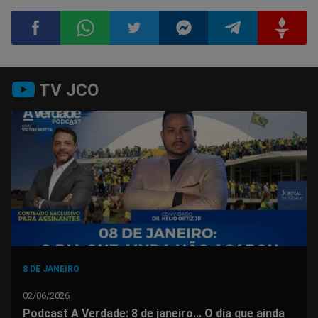
Compartilhar
Compartilhar
Compartilhar
Compartilhar
Compartilhar
Compart
TV JCO
no
no
no
no
no
no
Facebook
Whatsapp
Twitter
Messenger
Telegram
Gettr
8 DE JANEIRO
02/06/2026
Podcast A Verdade: 8 de janeiro... O dia que ainda