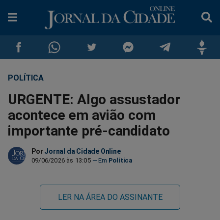
POLÍTICA
Compartilhar
Compartilhar
Compartilhar
Compartilhar
Compartilhar
Compar
URGENTE: Algo assustador
no
no
no
no
no
no
acontece em avião com
importante pré-candidato
Facebook
Whatsapp
Twitter
Messenger
Telegram
Gettr
Por
Jornal da Cidade Online
09/06/2026 às 13:05
Política
LER NA ÁREA DO ASSINANTE