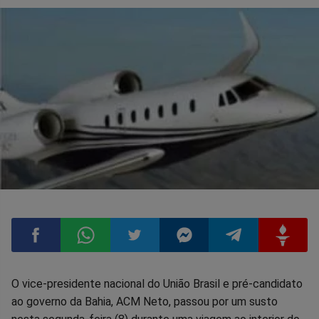
Compartilhar
Compartilhar
Compartilhar
Compartilhar
Compartilhar
Compart
O vice-presidente nacional do União Brasil e pré-candidato
ao governo da Bahia, ACM Neto, passou por um susto
no
no
no
no
no
no