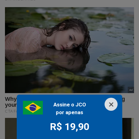
×
Assine o JCO
por apenas
R$ 19,90