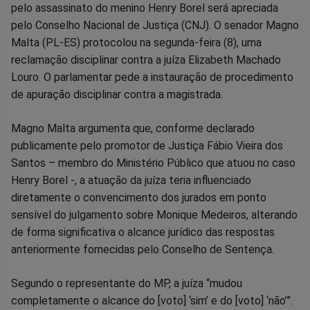
pelo assassinato do menino Henry Borel será apreciada
no
no
no
no
no
no
pelo Conselho Nacional de Justiça (CNJ). O senador Magno
Malta (PL-ES) protocolou na segunda-feira (8), uma
Facebook
Whatsapp
Twitter
Messenger
Telegram
Gettr
reclamação disciplinar contra a juíza Elizabeth Machado
Louro. O parlamentar pede a instauração de procedimento
de apuração disciplinar contra a magistrada.
Magno Malta argumenta que, conforme declarado
publicamente pelo promotor de Justiça Fábio Vieira dos
Santos – membro do Ministério Público que atuou no caso
Henry Borel -, a atuação da juíza teria influenciado
diretamente o convencimento dos jurados em ponto
sensível do julgamento sobre Monique Medeiros, alterando
de forma significativa o alcance jurídico das respostas
anteriormente fornecidas pelo Conselho de Sentença.
Segundo o representante do MP, a juíza “mudou
completamente o alcance do [voto] ‘sim’ e do [voto] ‘não’”.