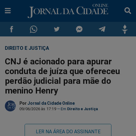
DIREITO E JUSTIÇA
Compartilhar
Compartilhar
Compartilhar
Compartilhar
Compartilhar
Compar
CNJ é acionado para apurar
no
no
no
no
no
no
conduta de juíza que ofereceu
perdão judicial para mãe do
Facebook
Whatsapp
Twitter
Messenger
Telegram
Gettr
menino Henry
Por
Jornal da Cidade Online
09/06/2026 às 17:19
Direito e Justiça
LER NA ÁREA DO ASSINANTE