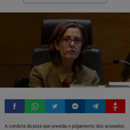
Compartilhar
Compartilhar
Compartilhar
Compartilhar
Compartilhar
Compart
A conduta da juíza que presidiu o julgamento dos acusados