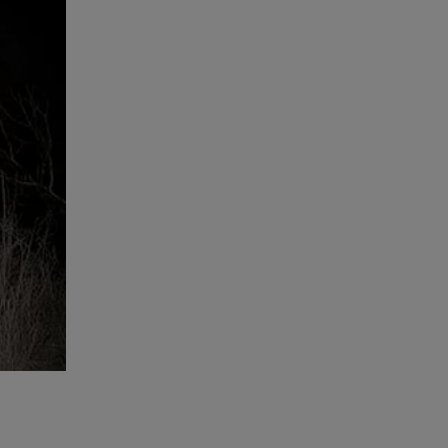
para
svios
 eventual
 seja
ras da