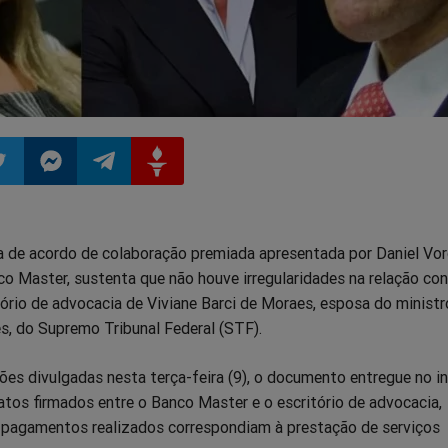
ilhar
mpartilhar
Compartilhar
Compartilhar
Compartilhar
 de acordo de colaboração premiada apresentada por Daniel Vorc
o
no
no
no
o Master, sustenta que não houve irregularidades na relação con
ório de advocacia de Viviane Barci de Moraes, esposa do ministr
pp
itter
Messenger
Telegram
Gettr
s, do Supremo Tribunal Federal (STF).
es divulgadas nesta terça-feira (9), o documento entregue no in
atos firmados entre o Banco Master e o escritório de advocacia,
pagamentos realizados correspondiam à prestação de serviços