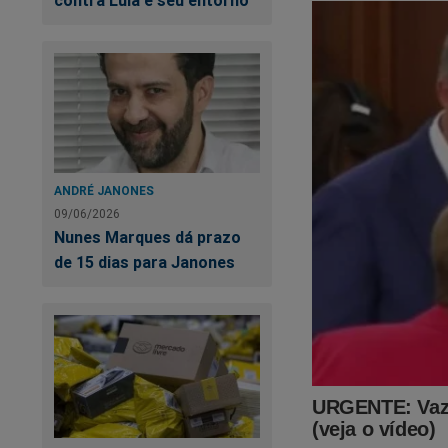
Po
"s
ANDRÉ JANONES
09/06/2026
Nunes Marques dá prazo
de 15 dias para Janones
Os segredos de Viv
saiu na imprensa...
Por esse motivo, ac