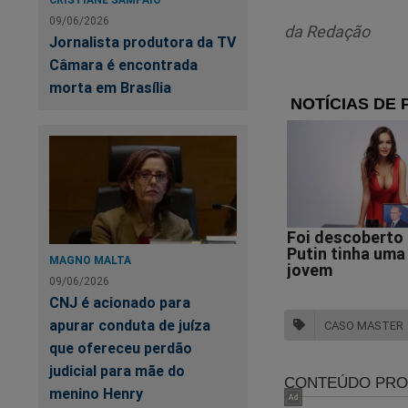
09/06/2026
O documento também
da Redação
Jornalista produtora da TV
praticado ato de o
Câmara é encontrada
quais, segundo Vor
morta em Brasília
advocatícios.
Apesar da inclusão
poucos elementos in
relatos divulgados 
pela segunda vez, r
A decisão definitiv
MAGNO MALTA
República (PGR), qu
09/06/2026
colaboração. A even
CNJ é acionado para
a PGR decida segui
apurar conduta de juíza
CASO MASTER
que ofereceu perdão
A proposta de dela
judicial para mãe do
Daniel Vorcaro e r
menino Henry