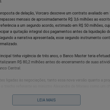
s.
proposta de delação, Vorcaro descreve um contrato avaliado em
a repasses mensais de aproximadamente R$ 3,6 milhões ao escritó
eferência a um segundo acordo, estimado em R$ 50 milhões, cuj
tecipar a quitação integral dos pagamentos antes da liquidação d
Segundo a narrativa apresentada, esse segundo instrumento cont
ormalizado.
ncipal tinha vigência de três anos, o Banco Master teria efetua
alizaram R$ 80,2 milhões antes do encerramento de suas ativid
nco Central.
es ligadas às negociações, tanto essa nova versão quanto a pr
am o trecho referente ao ministro Alexandre de Moraes como um 
a prática, trata-se de um capítulo no qual o colaborador afirma q
existiram condutas ilícitas ou favorecimentos indevidos por part
LEIA MAIS