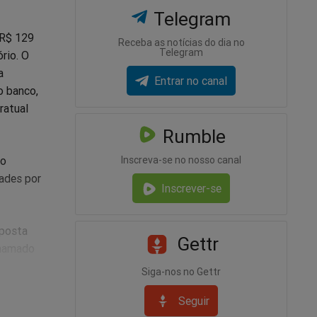
Telegram
 R$ 129
Receba as notícias do dia no
Telegram
rio. O
a
Entrar no canal
o banco,
ratual
Rumble
do
Inscreva-se no nosso canal
ades por
Inscrever-se
oposta
Gettr
chamado
ue, em
Siga-nos no Gettr
e do
Seguir