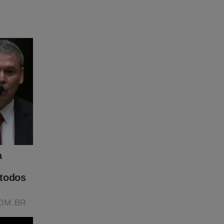
nviado
l poderia
nseguiu
agem de
 ordem de
r
egou ter
 não
te