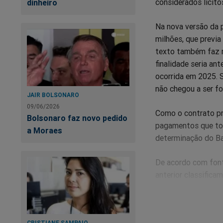
considerados lícito
dinheiro
Na nova versão da 
milhões, que previ
texto também faz r
finalidade seria an
ocorrida em 2025. 
não chegou a ser f
JAIR BOLSONARO
09/06/2026
Como o contrato pri
Bolsonaro faz novo pedido
pagamentos que tot
a Moraes
determinação do Ba
De acordo com font
anterior classific
“anexo negativo”. N
sua avaliação, não 
magistrado.
CRISTIANE SAMPAIO