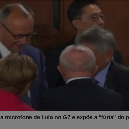
r menos de R$ 10, tenha na mão o conteúdo mais temido p
istema"
iane Barci no Caso Master? Dias Toffoli? Alexandre de Moraes?
 Há informações que a velha mídia brasileira não teve coragem de n
aba de surgir o livro
Banco Master – O Caso Blindando Pelo 