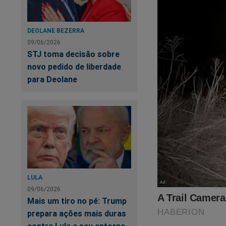
Outro ponto que ai
ressarcir os valor
DEOLANE BEZERRA
investigados podem 
09/06/2026
reparação financei
STJ toma decisão sobre
considerado suficie
novo pedido de liberdade
para Deolane
Co
Co
LULA
09/06/2026
Mais um tiro no pé: Trump
prepara ações mais duras
contra Lula e seu entorno