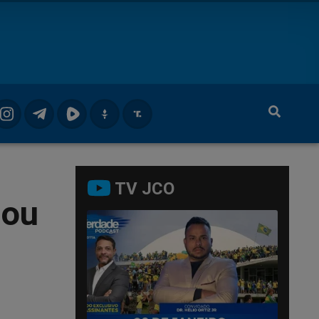
TV JCO
lou