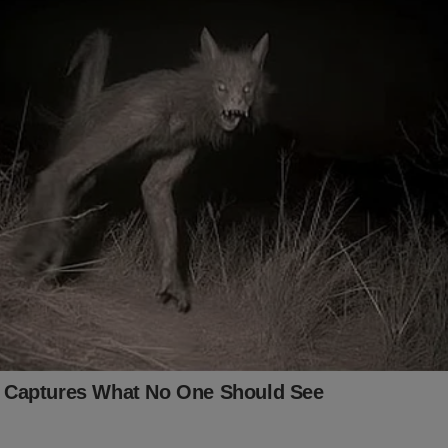
nda gera questionamentos é a capacidade financeira de Vorcaro 
es estimados pelas autoridades. As apurações apontam que os de
alcançar cerca de R$ 60 bilhões. Entretanto, a discussão sobre
ra somente deverá avançar caso o conteúdo probatório da delação
nte para justificar a homologação do acordo.
mpre sua Bandeira e ganhe um presente especial às véspe
pa e da eleição