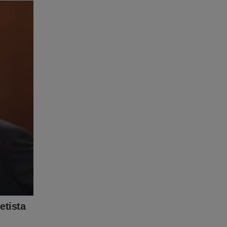
elo
 Nem tudo
oticiar.
STF
.