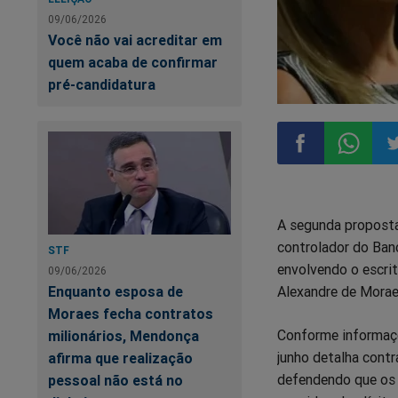
09/06/2026
Você não vai acreditar em
quem acaba de confirmar
pré-candidatura
Compartilhar
Compart
Co
A segunda proposta
no
no
n
controlador do Banc
STF
envolvendo o escrit
Facebook
Whatsa
Tw
09/06/2026
Enquanto esposa de
Alexandre de Morae
Moraes fecha contratos
Conforme informaçõ
milionários, Mendonça
junho detalha contr
afirma que realização
defendendo que os 
pessoal não está no