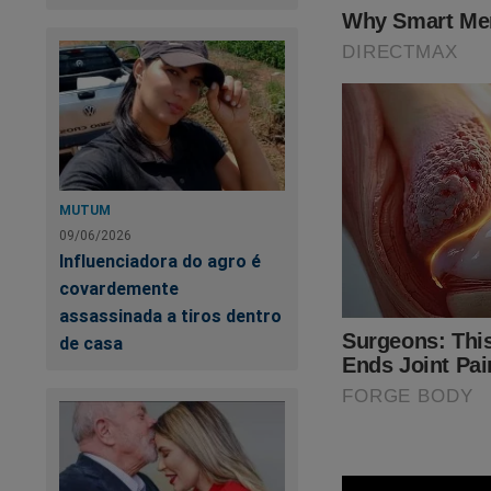
de sua primeira pri
mensagens ao minis
ser revertida ou bl
“Fiz uma co
ter notícia
visualização
MUTUM
As investigações d
09/06/2026
Influenciadora do agro é
prisão e sobre a i
covardemente
chegado antecipada
assassinada a tiros dentro
recebido as mensage
de casa
De forma geral, a a
apresenta avanços s
entendimento de qu
relevante dos crime