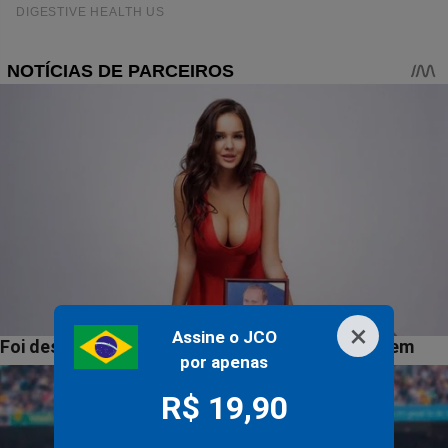
×
Assine o JCO
por apenas
R$ 19,90