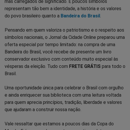
mas carregados de significado. E poucos símbolos
no
no
no
no
no
no
representam tão bem a identidade, a história e os valores
do povo brasileiro quanto a
Bandeira do Brasil
.
Facebook
Whatsapp
Twitter
Messenger
Telegram
Gettr
Pensando em quem valoriza o patriotismo e o respeito aos
símbolos nacionais, o Jornal da Cidade Online preparou uma
oferta especial por tempo limitado: na compra de uma
Bandeira do Brasil, você recebe de presente um livro
conservador exclusivo com conteúdo muito especial às
vésperas da eleição. Tudo com
FRETE GRÁTIS
para todo o
Brasil.
Uma oportunidade única para celebrar o Brasil com orgulho
e ainda enriquecer sua biblioteca com uma leitura voltada
para quem aprecia princípios, tradição, liberdade e valores
que ajudaram a construir nossa nação.
Vale ressaltar que estamos a poucos dias da Copa do