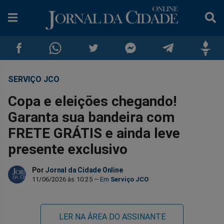
SERVIÇO JCO
Compartilhar
Compartilhar
Compartilhar
Compartilhar
Compartilhar
Compar
Copa e eleições chegando!
no
no
no
no
no
no
Garanta sua bandeira com
FRETE GRÁTIS e ainda leve
Facebook
Whatsapp
Twitter
Messenger
Telegram
Gettr
presente exclusivo
Por
Jornal da Cidade Online
11/06/2026 às 10:25
Serviço JCO
LER NA ÁREA DO ASSINANTE