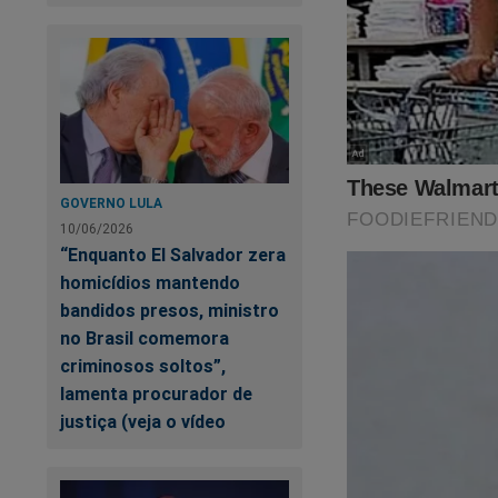
Co
Co
GOVERNO LULA
10/06/2026
“Enquanto El Salvador zera
homicídios mantendo
bandidos presos, ministro
no Brasil comemora
Um recado para nos
criminosos soltos”,
continuar nessa árd
lamenta procurador de
justiça (veja o vídeo
Você que ainda nã
apenas R$ 19,90 me