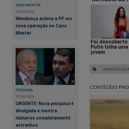
registrada em sete
CASO MASTER
família que entrou 
10/06/2026
Mendonça aciona a PF em
A Polícia Civil aind
nova operação no Caso
armazenamento e c
Master
aplicativos de men
violência doméstica
agressor.
Os investigadores 
COMPLEXO DA 
passado na Avenida 
permitindo que os 
PESQUISA
Segundo a Polícia C
10/06/2026
sistemático de car
URGENTE: Nova pesquisa é
capital fluminense,
divulgada e mostra
números completamente
Conforme as apuraçõ
estranhos