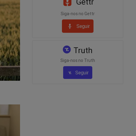
Gettr
zir os
 é
Siga-nos no Gettr
a agilizar
Seguir
iais da
Truth
venda
co”,
Siga-nos no Truth
o eram
Seguir
produtos
 à
ernet.
ado no
nde