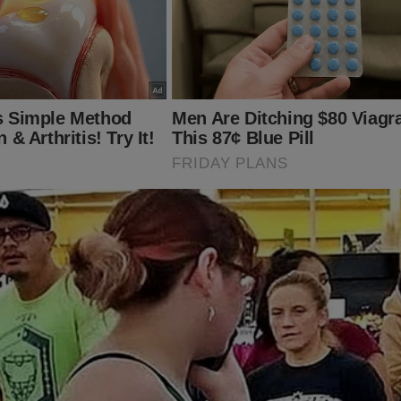
ração temática, atrações circenses e shows, seria utilizado com
ovimentação financeira do grupo criminoso e lavagem de dinheiro
rma que o baile serviria como ponto de escoamento rápido de mer
 além de concentrar receitas obtidas com a venda exclusiva de 
lizados sob controle da facção.
vestigadores, os altos valores arrecadados no evento seriam ut
 artísticos e financiar a participação de “presenças VIP” de figur
ia, conforme a polícia, teria como objetivo ampliar a visibilidade
em da organização criminosa junto ao público.
nece em andamento, e as forças de segurança seguem atuando 
do Complexo da Maré para cumprir os mandados judiciais e aprof
e o esquema.