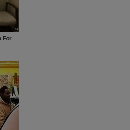
o
.
cadorias
alimentos
ilizados
as
 do baile
em
undar as