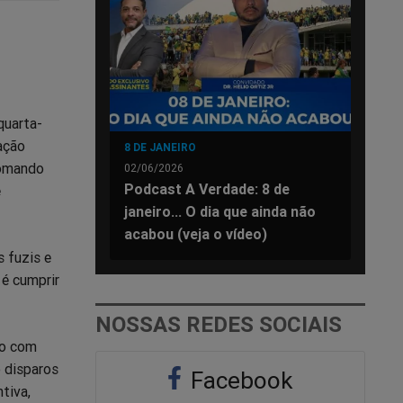
quarta-
ação
8 DE JANEIRO
Comando
02/06/2026
Podcast A Verdade: 8 de
e
janeiro... O dia que ainda não
acabou (veja o vídeo)
 fuzis e
 é cumprir
NOSSAS REDES SOCIAIS
do com
 disparos
Facebook
tiva,