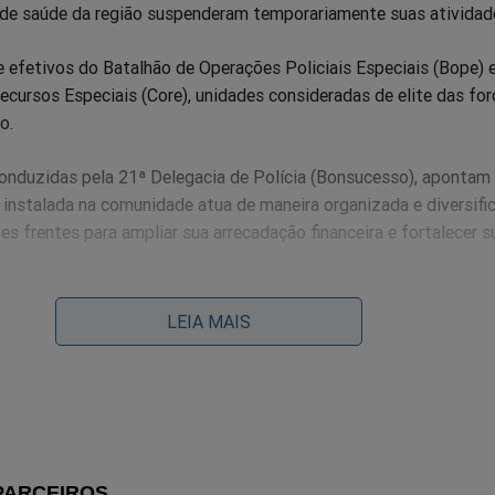
 de saúde da região suspenderam temporariamente suas atividad
 efetivos do Batalhão de Operações Policiais Especiais (Bope) 
cursos Especiais (Core), unidades consideradas de elite das for
o.
conduzidas pela 21ª Delegacia de Polícia (Bonsucesso), apontam
 instalada na comunidade atua de maneira organizada e diversifi
es frentes para ampliar sua arrecadação financeira e fortalecer s
 linhas investigadas estão o roubo de cargas aliado à lavagem de 
LEIA MAIS
ção de estabelecimentos comerciais e eventos para dar aparência
tos. Também são apurados esquemas de roubo de celulares, pratic
 em motocicletas e obrigam as vítimas a entregar os aparelhos j
litando sua revenda.
estigação envolve a tentativa de homicídio contra uma adolescen