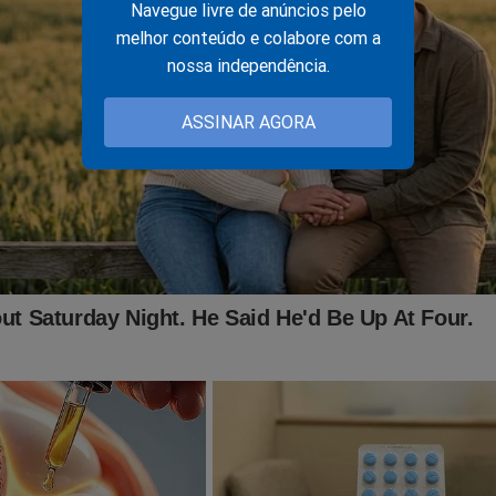
ento. Sob grave ameaça, os motoristas são obrigados a condu
Navegue livre de anúncios pelo
rior das comunidades dominadas pelo grupo. A estrutura logística
melhor conteúdo e colabore com a
cada, chegando a contar, em alguns casos, com empilhadeiras par
nossa independência.
adorias.
ASSINAR AGORA
gações identificaram que estabelecimentos comerc
m utilizados para a receptação, armazenagem e re
subtraídas, integrando a cadeia econômica do tráfi
elatório da 21ª DP, reforçando que os produtos nã
 forma improvisada.
s ilegais relacionadas ao comércio de drogas e à receptação de 
 também manteria controle sobre serviços essenciais oferecidos
plorando a comercialização de água, botijões de gás e sinal de int
ocos da Operação Trinus é o tradicional “Baile da Disney”, realiz
oão. De acordo com a investigação, o evento, conhecido pela gra