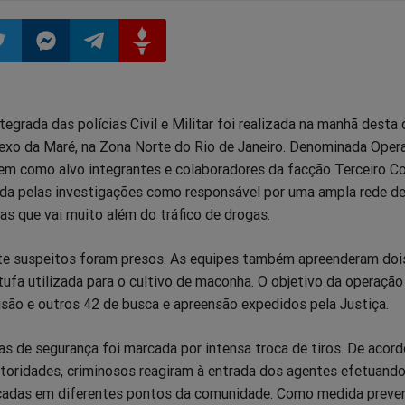
ilhar
mpartilhar
Compartilhar
Compartilhar
Compartilhar
egrada das polícias Civil e Militar foi realizada na manhã desta 
o
no
no
no
lexo da Maré, na Zona Norte do Rio de Janeiro. Denominada Oper
 tem como alvo integrantes e colaboradores da facção Terceiro 
pp
itter
Messenger
Telegram
Gettr
da pelas investigações como responsável por uma ampla rede d
as que vai muito além do tráfico de drogas.
e suspeitos foram presos. As equipes também apreenderam dois
ufa utilizada para o cultivo de maconha. O objetivo da operação
são e outros 42 de busca e apreensão expedidos pela Justiça.
as de segurança foi marcada por intensa troca de tiros. De acor
toridades, criminosos reagiram à entrada dos agentes efetuando
icadas em diferentes pontos da comunidade. Como medida preven