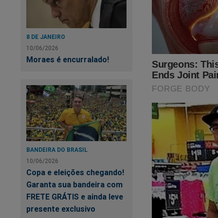
estrutura com deco
instrumento para m
8 DE JANEIRO
A Polícia Civil afi
10/06/2026
oriundas de roubos,
Moraes é encurralado!
e bebidas comercia
Ainda segundo os in
para custear cachês
públicas. A estratég
e fortalecer a imag
A ocorrência perma
BANDEIRA DO BRASIL
diferentes pontos 
10/06/2026
investigações sobr
Copa e eleições chegando!
Garanta sua bandeira com
FRETE GRÁTIS e ainda leve
presente exclusivo