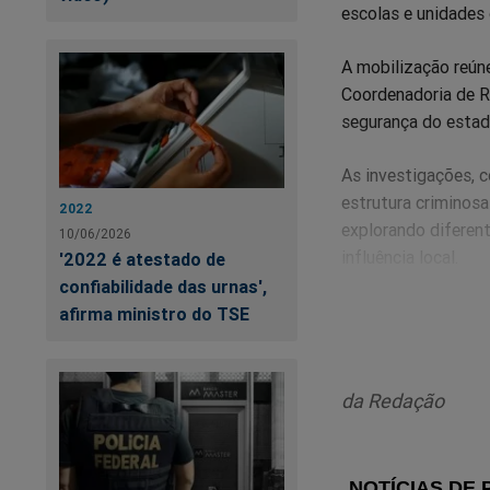
escolas e unidades
A mobilização reúne
Coordenadoria de Re
segurança do estad
As investigações, 
estrutura criminosa
2022
explorando diferent
10/06/2026
influência local.
'2022 é atestado de
confiabilidade das urnas',
Entre as principais
afirma ministro do TSE
por meio da utiliza
aos recursos ilíci
grupos que circulam
da Redação
desbloqueados, faci
Outro caso sob inv