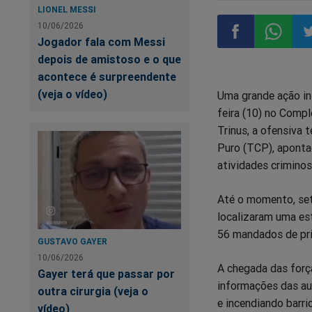
LIONEL MESSI
10/06/2026
Jogador fala com Messi
depois de amistoso e o que
Compartilhar
Compart
Co
acontece é surpreendente
(veja o vídeo)
Uma grande ação int
no
no
n
feira (10) no Comp
Trinus, a ofensiva
Facebook
Whatsa
Tw
Puro (TCP), aponta
atividades criminos
Até o momento, set
localizaram uma est
56 mandados de pri
GUSTAVO GAYER
10/06/2026
A chegada das forç
Gayer terá que passar por
informações das au
outra cirurgia (veja o
e incendiando barr
vídeo)