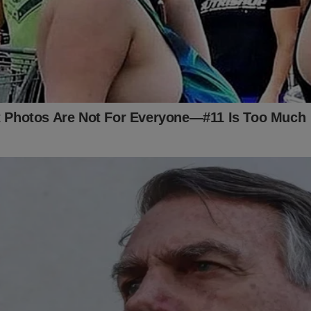
mpre sua Bandeira e ganhe um presente especial às véspe
pa e da eleição
sos assinantes:
MUITO OBRIGADO!
É com a sua ajuda que con
ua batalha.
o é um
assinante,
considere essa possibilidade. O valor é muito b
nsais, que fazem toda a diferença no JCO. Para assinar é muito 