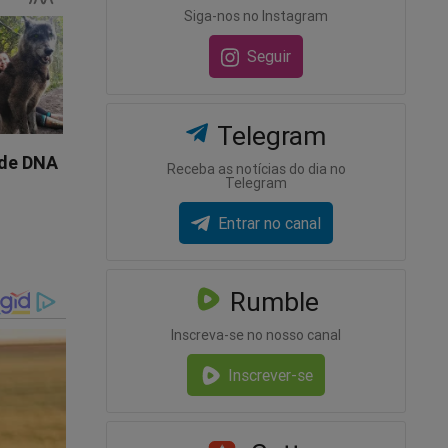
de uma
Siga-nos no Instagram
ferida.
Seguir
indo
Telegram
dio de
ncia do
Receba as notícias do dia no
Telegram
Entrar no canal
do no mês
bados,
Rumble
o
Inscreva-se no nosso canal
essas da
Inscrever-se