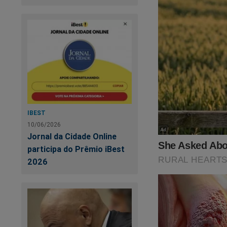
caminhões em movim
veículos até o inte
considerada sofisti
a retirada das merc
“As investi
região fora
das cargas 
apontou o r
IBEST
10/06/2026
vendidos de
Jornal da Cidade Online
participa do Prêmio iBest
Além das atividade
2026
roubados, a facção
população local, ex
Um dos principais f
campo da Vila do J