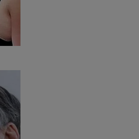
ras da
seguimos
aixo -
simples,