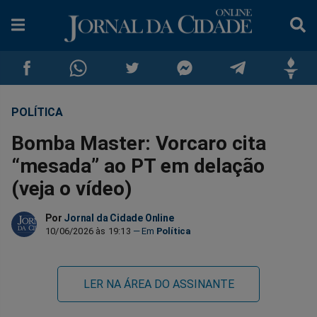
POLÍTICA
Compartilhar
Compartilhar
Compartilhar
Compartilhar
Compartilhar
Compar
Bomba Master: Vorcaro cita
no
no
no
no
no
no
“mesada” ao PT em delação
(veja o vídeo)
Facebook
Whatsapp
Twitter
Messenger
Telegram
Gettr
Por
Jornal da Cidade Online
10/06/2026 às 19:13
Política
LER NA ÁREA DO ASSINANTE