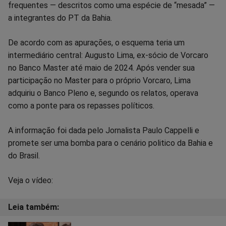
frequentes — descritos como uma espécie de “mesada” —
Facebook
Whatsapp
Twitter
Messenger
Telegram
Gettr
a integrantes do PT da Bahia.
De acordo com as apurações, o esquema teria um
intermediário central: Augusto Lima, ex-sócio de Vorcaro
no Banco Master até maio de 2024. Após vender sua
participação no Master para o próprio Vorcaro, Lima
adquiriu o Banco Pleno e, segundo os relatos, operava
como a ponte para os repasses políticos.
A informação foi dada pelo Jornalista Paulo Cappelli e
promete ser uma bomba para o cenário politico da Bahia e
do Brasil.
Veja o vídeo: