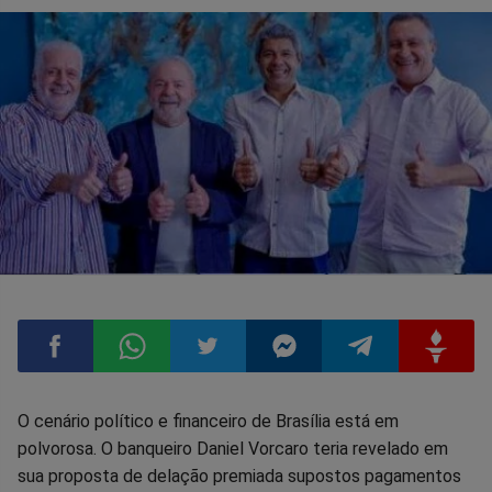
Compartilhar
Compartilhar
Compartilhar
Compartilhar
Compartilhar
Compart
O cenário político e financeiro de Brasília está em
polvorosa. O banqueiro Daniel Vorcaro teria revelado em
no
no
no
no
no
no
sua proposta de delação premiada supostos pagamentos