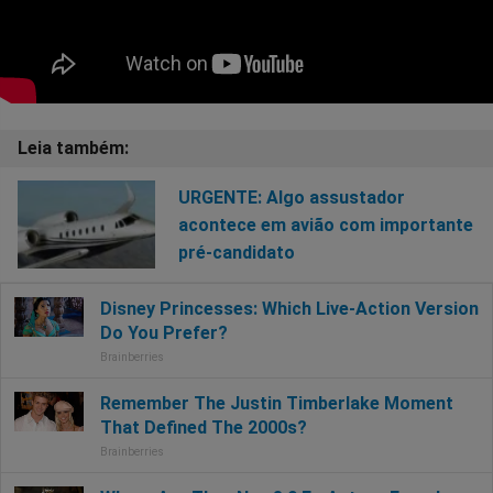
URGENTE: Algo assustador
acontece em avião com importante
pré-candidato