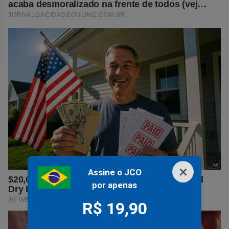
×
Assine o JCO
por apenas
R$ 19,90