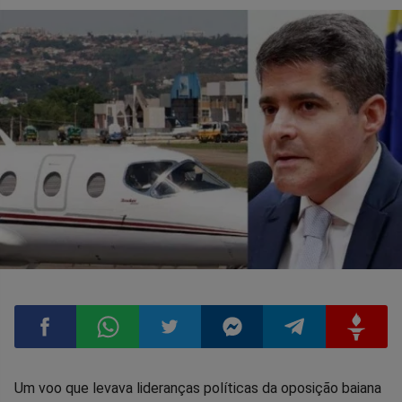
Compartilhar
Compartilhar
Compartilhar
Compartilhar
Compartilhar
Compart
Um voo que levava lideranças políticas da oposição baiana