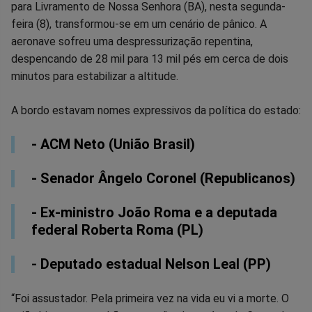
para Livramento de Nossa Senhora (BA), nesta segunda-
no
no
no
no
no
no
feira (8), transformou-se em um cenário de pânico. A
aeronave sofreu uma despressurização repentina,
Facebook
Whatsapp
Twitter
Messenger
Telegram
Gettr
despencando de 28 mil para 13 mil pés em cerca de dois
minutos para estabilizar a altitude.
A bordo estavam nomes expressivos da política do estado:
- ACM Neto (União Brasil)
- Senador Ângelo Coronel (Republicanos)
- Ex-ministro João Roma e a deputada
federal Roberta Roma (PL)
- Deputado estadual Nelson Leal (PP)
“Foi assustador. Pela primeira vez na vida eu vi a morte. O