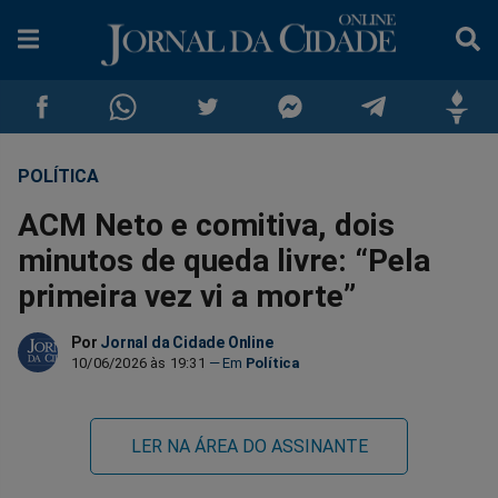
POLÍTICA
Compartilhar
Compartilhar
Compartilhar
Compartilhar
Compartilhar
Compar
ACM Neto e comitiva, dois
no
no
no
no
no
no
minutos de queda livre: “Pela
primeira vez vi a morte”
Facebook
Whatsapp
Twitter
Messenger
Telegram
Gettr
Por
Jornal da Cidade Online
10/06/2026 às 19:31
Política
LER NA ÁREA DO ASSINANTE