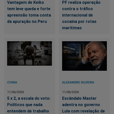
Vantagem de Keiko
PF realiza operação
tem leve queda e forte
contra o tráfico
apreensão toma conta
internacional de
da apuração no Peru
cocaína por rotas
marítimas
CHINA
ALEXANDRE SILVEIRA
11/06/2026
11/06/2026
5 x 2, a escala do voto:
Escândalo Master
Políticos que nada
adentra no governo
entendem de trabalho
Lula com revelação de