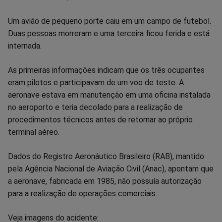
no
no
no
no
no
no
Um avião de pequeno porte caiu em um campo de futebol.
Facebook
Whatsapp
Twitter
Messenger
Telegram
Gettr
Duas pessoas morreram e uma terceira ficou ferida e está
internada.
As primeiras informações indicam que os três ocupantes
eram pilotos e participavam de um voo de teste. A
aeronave estava em manutenção em uma oficina instalada
no aeroporto e teria decolado para a realização de
procedimentos técnicos antes de retornar ao próprio
terminal aéreo.
Dados do Registro Aeronáutico Brasileiro (RAB), mantido
pela Agência Nacional de Aviação Civil (Anac), apontam que
a aeronave, fabricada em 1985, não possuía autorização
para a realização de operações comerciais.
Veja imagens do acidente: