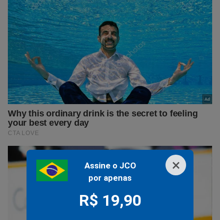
×
Assine o JCO
por apenas
R$ 19,90