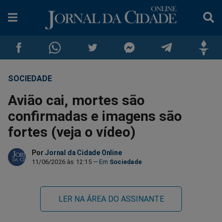
SOCIEDADE
Compartilhar
Compartilhar
Compartilhar
Compartilhar
Compartilhar
Compar
Avião cai, mortes são
no
no
no
no
no
no
confirmadas e imagens são
fortes (veja o vídeo)
Facebook
Whatsapp
Twitter
Messenger
Telegram
Gettr
Por
Jornal da Cidade Online
11/06/2026 às 12:15
Sociedade
LER NA ÁREA DO ASSINANTE