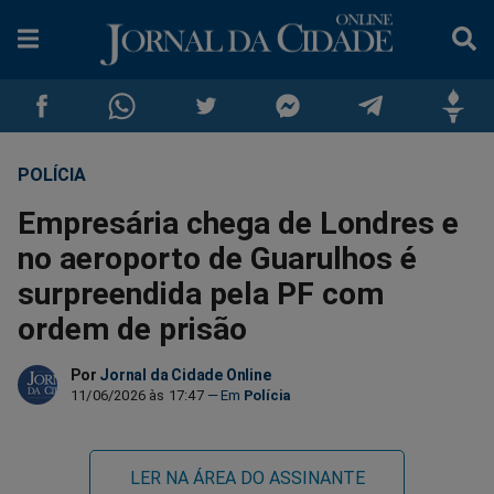
POLÍCIA
Compartilhar
Compartilhar
Compartilhar
Compartilhar
Compartilhar
Compar
Empresária chega de Londres e
no
no
no
no
no
no
no aeroporto de Guarulhos é
surpreendida pela PF com
Facebook
Whatsapp
Twitter
Messenger
Telegram
Gettr
ordem de prisão
Por
Jornal da Cidade Online
11/06/2026 às 17:47
Polícia
LER NA ÁREA DO ASSINANTE