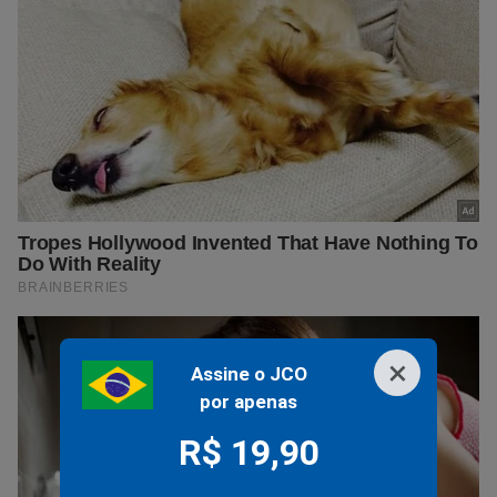
×
Assine o JCO
por apenas
R$ 19,90