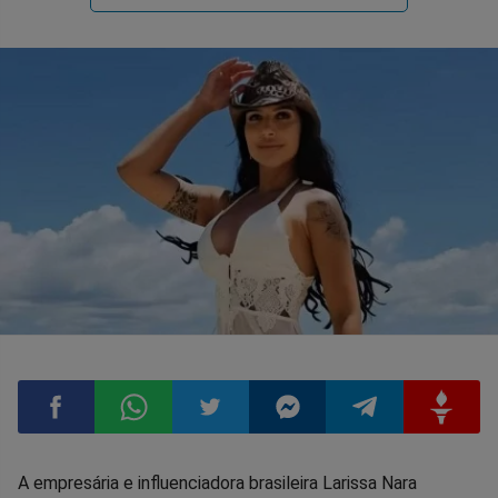
Compartilhar
Compartilhar
Compartilhar
Compartilhar
Compartilhar
Compart
A empresária e influenciadora brasileira Larissa Nara