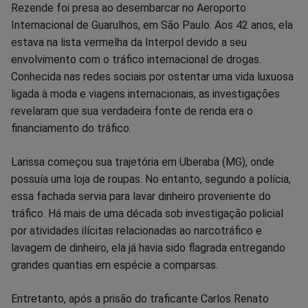
Rezende foi presa ao desembarcar no Aeroporto
no
no
no
no
no
no
Internacional de Guarulhos, em São Paulo. Aos 42 anos, ela
estava na lista vermelha da Interpol devido a seu
Facebook
Whatsapp
Twitter
Messenger
Telegram
Gettr
envolvimento com o tráfico internacional de drogas.
Conhecida nas redes sociais por ostentar uma vida luxuosa
ligada à moda e viagens internacionais, as investigações
revelaram que sua verdadeira fonte de renda era o
financiamento do tráfico.
Larissa começou sua trajetória em Uberaba (MG), onde
possuía uma loja de roupas. No entanto, segundo a polícia,
essa fachada servia para lavar dinheiro proveniente do
tráfico. Há mais de uma década sob investigação policial
por atividades ilícitas relacionadas ao narcotráfico e
lavagem de dinheiro, ela já havia sido flagrada entregando
grandes quantias em espécie a comparsas.
Entretanto, após a prisão do traficante Carlos Renato