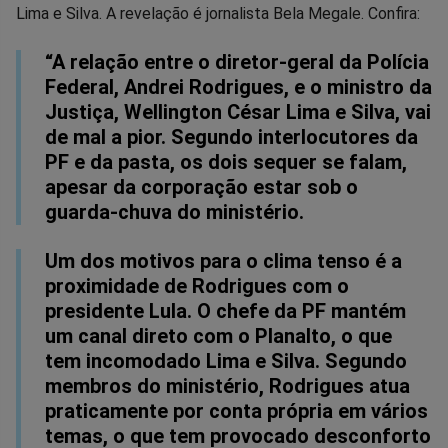
no
no
no
no
no
no
Lima e Silva. A revelação é jornalista Bela Megale. Confira:
Facebook
Whatsapp
Twitter
Messenger
Telegram
Gettr
“A relação entre o diretor-geral da Polícia
Federal, Andrei Rodrigues, e o ministro da
Justiça, Wellington César Lima e Silva, vai
de mal a pior. Segundo interlocutores da
PF e da pasta, os dois sequer se falam,
apesar da corporação estar sob o
guarda-chuva do ministério.
Um dos motivos para o clima tenso é a
proximidade de Rodrigues com o
presidente Lula. O chefe da PF mantém
um canal direto com o Planalto, o que
tem incomodado Lima e Silva. Segundo
membros do ministério, Rodrigues atua
praticamente por conta própria em vários
temas, o que tem provocado desconforto