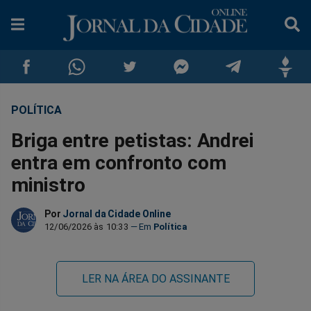
POLÍTICA
Compartilhar
Compartilhar
Compartilhar
Compartilhar
Compartilhar
Compar
Briga entre petistas: Andrei
no
no
no
no
no
no
entra em confronto com
ministro
Facebook
Whatsapp
Twitter
Messenger
Telegram
Gettr
Por
Jornal da Cidade Online
12/06/2026 às 10:33
Política
LER NA ÁREA DO ASSINANTE