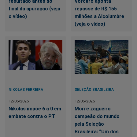
resultado antes do
Vorcaro aponta
final da apuração (veja
repasse de R$ 155
o vídeo)
milhões a Alcolumbre
(veja o vídeo)
NIKOLAS FERREIRA
SELEÇÃO BRASILEIRA
12/06/2026
12/06/2026
Nikolas impõe 6 a 0 em
Morre zagueiro
embate contra o PT
campeão do mundo
pela Seleção
Brasileira: “Um dos