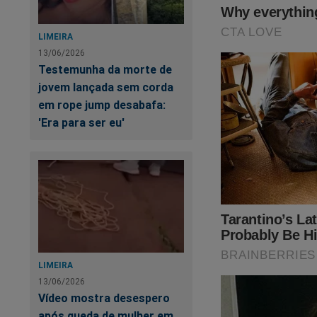
LIMEIRA
13/06/2026
Testemunha da morte de
jovem lançada sem corda
em rope jump desabafa:
Alexandre de Morae
'Era para ser eu'
o dia 8 de janeiro!
"sistema" e acaba 
sobre o livro
"08 D
Você não pode perde
https://www.conteu
HOJE É O ÚLTIMO
LIMEIRA
13/06/2026
Vídeo mostra desespero
após queda de mulher em