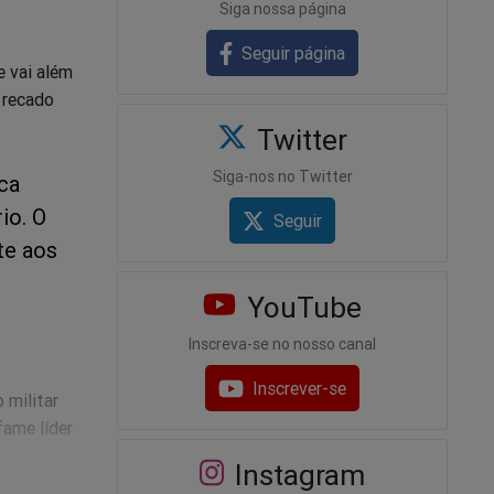
Siga nossa página
Seguir página
e vai além
 recado
Twitter
Siga-nos no Twitter
ca
io. O
Seguir
te aos
YouTube
Inscreva-se no nosso canal
Inscrever-se
 militar
fame líder
Instagram