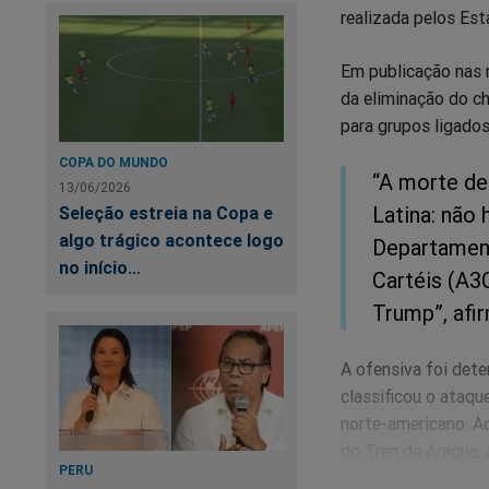
realizada pelos Est
Em publicação nas r
da eliminação do c
para grupos ligados
COPA DO MUNDO
“A morte de
13/06/2026
Latina: não 
Seleção estreia na Copa e
algo trágico acontece logo
Departament
no início...
Cartéis (A3
Trump”, afi
A ofensiva foi det
classificou o ataqu
norte-americano. Ao
do Tren de Aragua, 
PERU