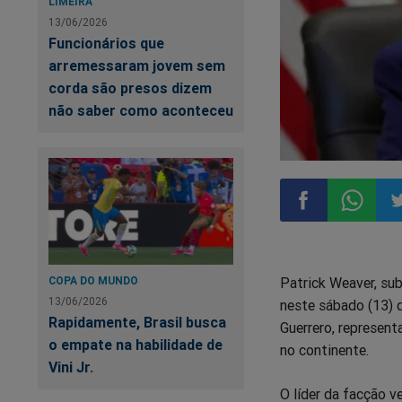
LIMEIRA
13/06/2026
Funcionários que
arremessaram jovem sem
corda são presos dizem
não saber como aconteceu
Compartilhar
Compart
Co
Patrick Weaver, su
COPA DO MUNDO
no
no
n
13/06/2026
neste sábado (13) 
Rapidamente, Brasil busca
Guerrero, represen
Facebook
Whatsa
Tw
o empate na habilidade de
no continente.
Vini Jr.
O líder da facção 