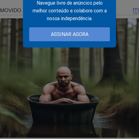
Navegue livre de anúncios pelo
melhor conteúdo e colabore com a
nossa independência.
ASSINAR AGORA
r menos de R$ 10, tenha na mão o conteúdo mais temido p
istema"