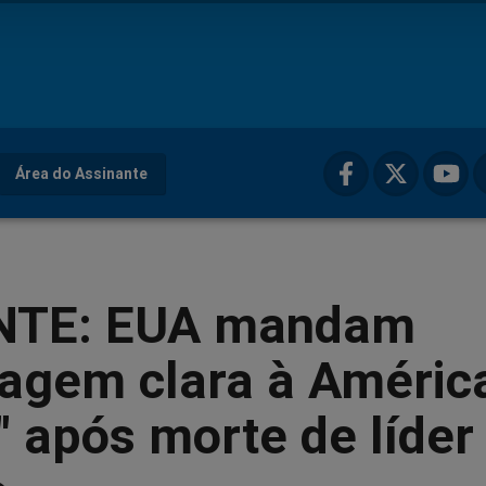
Área do Assinante
NTE: EUA mandam
agem clara à Améric
" após morte de líder