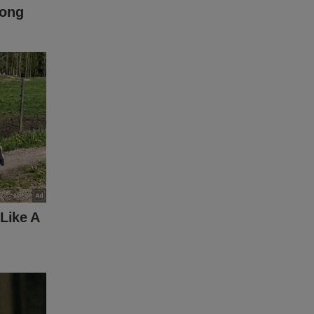
comemorar
safiou o
mperdível
idores