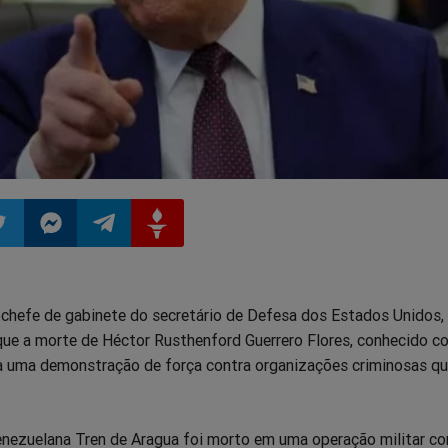
ilhar
mpartilhar
Compartilhar
Compartilhar
Compartilhar
bchefe de gabinete do secretário de Defesa dos Estados Unidos,
o
no
no
no
que a morte de Héctor Rusthenford Guerrero Flores, conhecido 
ta uma demonstração de força contra organizações criminosas q
pp
itter
Messenger
Telegram
Gettr
venezuelana Tren de Aragua foi morto em uma operação militar co