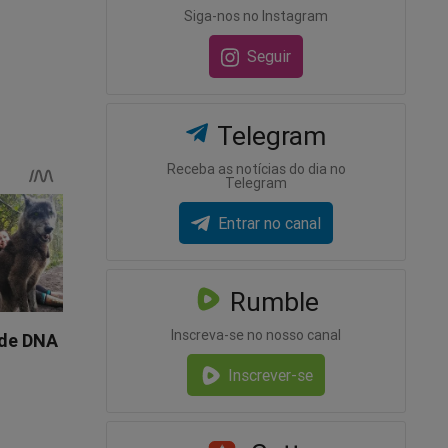
Siga-nos no Instagram
 então
Seguir
governo
nteiras.
Telegram
do
evar o
Receba as notícias do dia no
Telegram
e Trump
Entrar no canal
to de
sa”,
Rumble
Inscreva-se no nosso canal
Inscrever-se
ras da