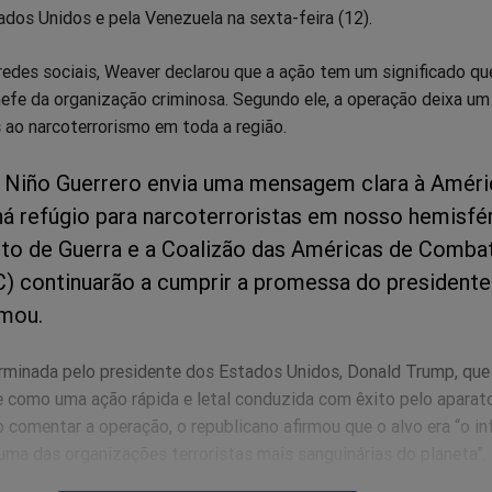
ados Unidos e pela Venezuela na sexta-feira (12).
edes sociais, Weaver declarou que a ação tem um significado qu
hefe da organização criminosa. Segundo ele, a operação deixa um
 ao narcoterrorismo em toda a região.
 Niño Guerrero envia uma mensagem clara à Améri
há refúgio para narcoterroristas em nosso hemisfér
o de Guerra e a Coalizão das Américas de Comba
C) continuarão a cumprir a promessa do presidente
rmou.
erminada pelo presidente dos Estados Unidos, Donald Trump, que
e como uma ação rápida e letal conduzida com êxito pelo aparato
 comentar a operação, o republicano afirmou que o alvo era “o in
uma das organizações terroristas mais sanguinárias do planeta”.