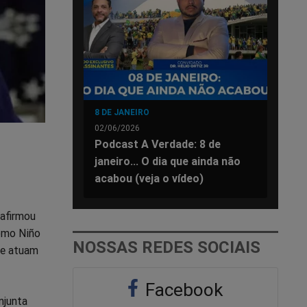
8 DE JANEIRO
02/06/2026
Podcast A Verdade: 8 de
janeiro... O dia que ainda não
acabou (veja o vídeo)
 afirmou
como Niño
NOSSAS REDES SOCIAIS
ue atuam
Facebook
njunta