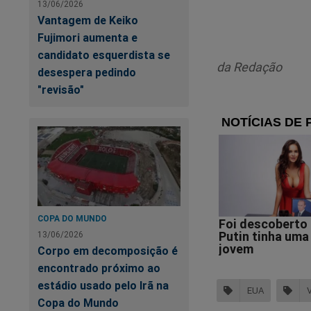
13/06/2026
Na mesma manifesta
Vantagem de Keiko
episódios de violê
Fujimori aumenta e
presidente Joe Bide
candidato esquerdista se
anterior e afirmou 
da Redação
desespera pedindo
"revisão"
“O ataque e
governo Bide
narcoterror
prometeu re
Nungaray e 
Guerra, sob
COPA DO MUNDO
declarou.
13/06/2026
Corpo em decomposição é
encontrado próximo ao
estádio usado pelo Irã na
EUA
Co
Copa do Mundo
Co