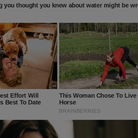
s, por diversas vezes, chegou a ameaçar de prisão quem ousar 
 Justamente por esse motivo, a Editora Conteúdo Conservador de
de lançar uma promoção relâmpago com valor quase simbólico e i
E JANEIRO - SEGREDOS E BASTIDORES".
Apenas R$ 9,90.
r! A promoção vai durar pouco tempo! Clique no link abaixo:
doconservador.com.br/products/08-de-janeiro-segredos-e-bast
 DIA DE PROMOÇÃO!