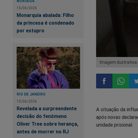
NORUEGA
15/06/2026
Monarquia abalada: Filho
da princesa é condenado
por estupro
Imagem ilustrativa g
RIO DE JANEIRO
Compartilhar
Compart
Co
15/06/2026
Revelada a surpreendente
A situação da influ
no
no
n
decisão do fenômeno
após novas declaraç
Oliver Tree sobre herança,
unidade prisional.
Facebook
Whatsa
Tw
antes de morrer no RJ