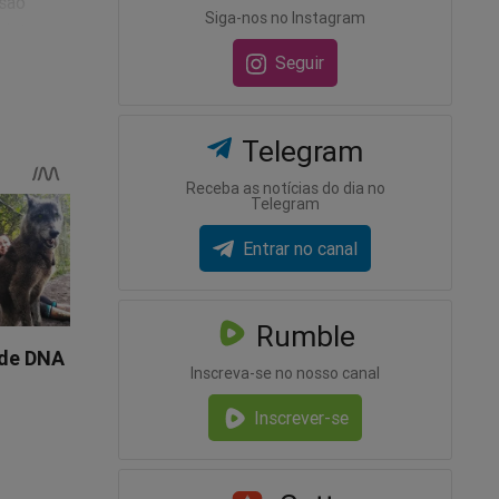
isão
Siga-nos no Instagram
 sistema
ção de
Seguir
 opinião
Telegram
Receba as notícias do dia no
Telegram
as
Entrar no canal
ão há
Rumble
Inscreva-se no nosso canal
relevante
Inscrever-se
egislação
ue a