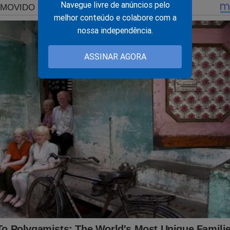
Navegue livre de anúncios pelo
eve ser preservada mesmo durante o cumprimento da pena.
melhor conteúdo e colabore com a
nossa independência.
caso deverá ser esclarecida pelas investigações e pelos docume
ualmente venham a ser apresentados.
ASSINAR AGORA
 dúvida: As denúncias feitas pela família de Deolane revelam um
hecida do sistema prisional brasileiro ou estamos diante de uma
esa para influenciar a opinião pública?
to.