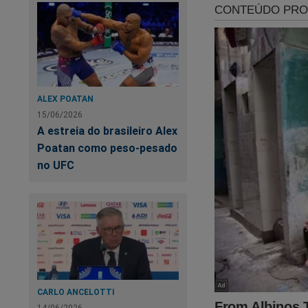
dignidade humana d
A verdade sobre o 
oficiais que event
ALEX POATAN
Até lá, permanece a
15/06/2026
realidade pouco con
A estreia do brasileiro Alex
construída pela def
Poatan como peso-pesado
no UFC
O debate está aber
Veja o vídeo:
CARLO ANCELOTTI
14/06/2026