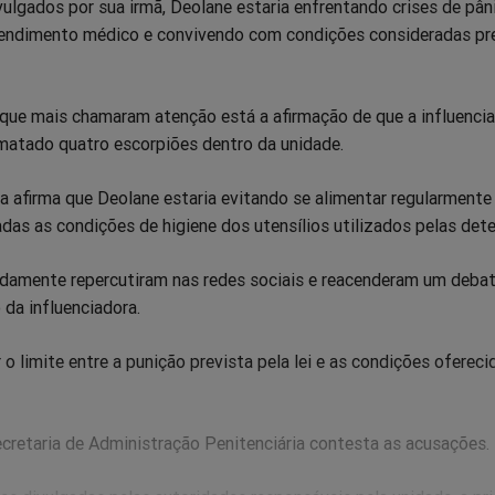
ulgados por sua irmã, Deolane estaria enfrentando crises de pân
endimento médico e convivendo com condições consideradas pr
 que mais chamaram atenção está a afirmação de que a influenci
 matado quatro escorpiões dentro da unidade.
ia afirma que Deolane estaria evitando se alimentar regularmente
das as condições de higiene dos utensílios utilizados pelas dete
idamente repercutiram nas redes sociais e reacenderam um debat
da influenciadora.
r o limite entre a punição prevista pela lei e as condições ofereci
ecretaria de Administração Penitenciária contesta as acusações.