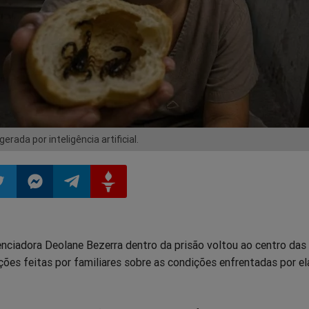
erada por inteligência artificial.
ilhar
mpartilhar
Compartilhar
Compartilhar
Compartilhar
enciadora Deolane Bezerra dentro da prisão voltou ao centro das
o
no
no
no
ões feitas por familiares sobre as condições enfrentadas por el
pp
itter
Messenger
Telegram
Gettr