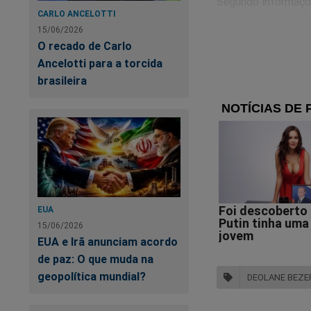
Segundo informaçõe
CARLO ANCELOTTI
fornece alimentação
15/06/2026
penitenciário. O ó
O recado de Carlo
escorpiões relatada
Ancelotti para a torcida
brasileira
Diante disso, duas
pública.
De um lado, famili
estruturais e condi
Do outro, o Estado 
comprovação das d
EUA
15/06/2026
EUA e Irã anunciam acordo
Independentemente 
de paz: O que muda na
sobre a realidade da
geopolítica mundial?
DEOLANE BEZE
A privação da liber
brasileira e os tra