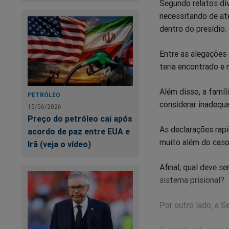
Segundo relatos div
necessitando de at
dentro do presídio.
Entre as alegações
teria encontrado e
Além disso, a famíl
PETRÓLEO
considerar inadequa
15/06/2026
Preço do petróleo cai após
As declarações rap
acordo de paz entre EUA e
muito além do caso 
Irã (veja o vídeo)
Afinal, qual deve se
sistema prisional?
Por outro lado, a S