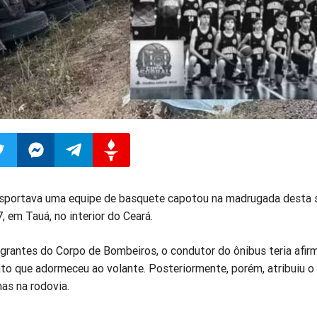
ilhar
mpartilhar
Compartilhar
Compartilhar
Compartilhar
nsportava uma equipe de basquete capotou na madrugada desta 
, em Tauá, no interior do Ceará.
o
no
no
no
grantes do Corpo de Bombeiros, o condutor do ônibus teria afi
pp
itter
Messenger
Telegram
Gettr
o que adormeceu ao volante. Posteriormente, porém, atribuiu o
as na rodovia.