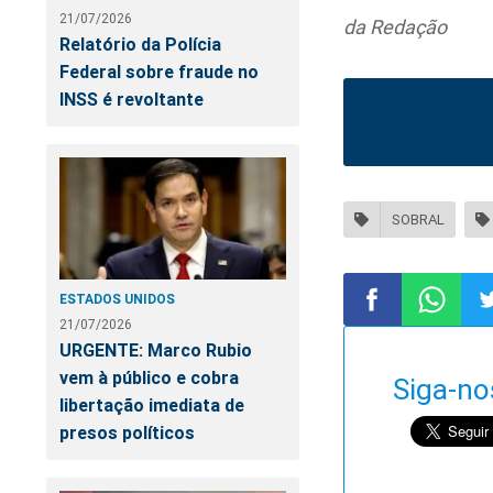
21/07/2026
da Redação
Relatório da Polícia
Federal sobre fraude no
INSS é revoltante
SOBRAL
ESTADOS UNIDOS
21/07/2026
URGENTE: Marco Rubio
Compartilhar
Compart
Co
vem à público e cobra
Siga-no
libertação imediata de
no
no
n
presos políticos
Facebook
Whatsa
Tw