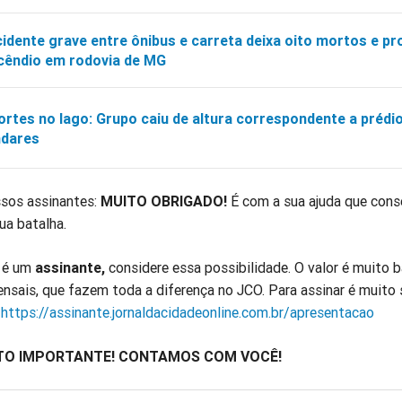
idente grave entre ônibus e carreta deixa oito mortos e p
cêndio em rodovia de MG
rtes no lago: Grupo caiu de altura correspondente a prédi
ndares
sos assinantes:
MUITO OBRIGADO!
É com a sua ajuda que con
ua batalha.
o é um
assinante,
considere essa possibilidade. O valor é muito b
nsais, que fazem toda a diferença no JCO. Para assinar é muito 
:
https://assinante.jornaldacidadeonline.com.br/apresentacao
ITO IMPORTANTE! CONTAMOS COM VOCÊ!