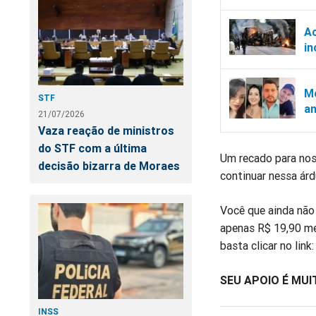
Ac
in
Mo
STF
a
21/07/2026
Vaza reação de ministros
do STF com a última
Um recado para nos
decisão bizarra de Moraes
continuar nessa árd
Você que ainda nã
apenas R$ 19,90 me
basta clicar no link
SEU APOIO É MU
INSS