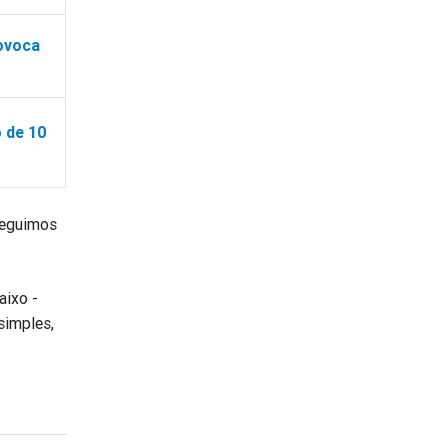
rovoca
o de 10
seguimos
aixo -
simples,