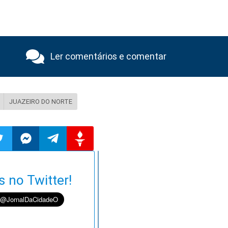
Ler comentários e comentar
JUAZEIRO DO NORTE
ilhar
mpartilhar
Compartilhar
Compartilhar
Compartilhar
s no Twitter!
o
no
no
no
pp
itter
Messenger
Telegram
Gettr