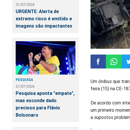
21/07/2026
URGENTE: Alerta de
extremo risco é emitido e
imagens são impactantes
Compartilhar
Compart
Co
PESQUISA
Um ônibus que tra
21/07/2026
feira (15) na CE-187
no
no
n
Pesquisa aponta "empate",
mas esconde dado
De acordo com inte
Facebook
Whatsa
Tw
precioso para Flávio
um primeiro moment
Bolsonaro
a supostos problem