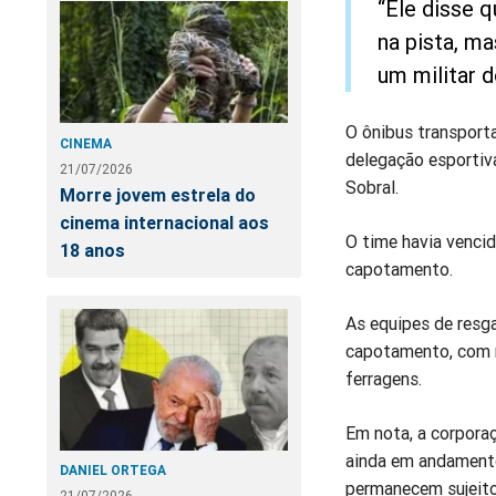
“Ele disse q
na pista, m
um militar 
O ônibus transporta
CINEMA
delegação esportiv
21/07/2026
Sobral.
Morre jovem estrela do
cinema internacional aos
O time havia venci
18 anos
capotamento.
As equipes de resg
capotamento, com r
ferragens.
Em nota, a corpora
ainda em andamento
DANIEL ORTEGA
permanecem sujeito
21/07/2026