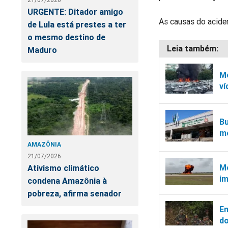
URGENTE: Ditador amigo
As causas do acide
de Lula está prestes a ter
o mesmo destino de
Maduro
Mo
ví
Bu
mo
AMAZÔNIA
21/07/2026
Mo
Ativismo climático
im
condena Amazônia à
pobreza, afirma senador
Em
d