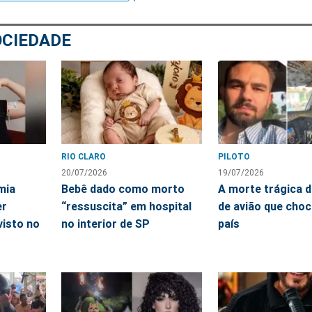
OCIEDADE
RIO CLARO
PILOTO
20/07/2026
19/07/2026
mia
Bebê dado como morto
A morte trágica d
er
“ressuscita” em hospital
de avião que choc
isto no
no interior de SP
país