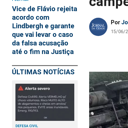
campe
Vice de Flávio rejeita
acordo com
Por
Jo
Lindbergh e garante
15/06/2
que vai levar o caso
da falsa acusação
até o fim na Justiça
ÚLTIMAS NOTÍCIAS
DEFESA CIVIL