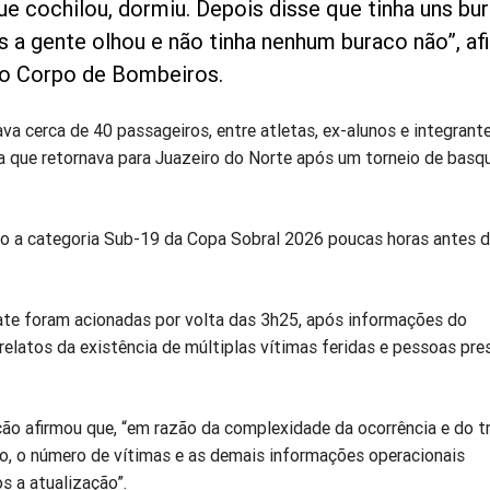
ue cochilou, dormiu. Depois disse que tinha uns bu
as a gente olhou e não tinha nenhum buraco não”, a
do Corpo de Bombeiros.
va cerca de 40 passageiros, entre atletas, ex-alunos e integran
a que retornava para Juazeiro do Norte após um torneio de basq
do a categoria Sub-19 da Copa Sobral 2026 poucas horas antes 
ate foram acionadas por volta das 3h25, após informações do
elatos da existência de múltiplas vítimas feridas e pessoas pre
ção afirmou que, “em razão da complexidade da ocorrência e do t
, o número de vítimas e as demais informações operacionais
s a atualização”.