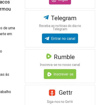
racos
firmou
Telegram
Receba as notícias do dia no
tes de uma
Telegram
uete em
Entrar no canal
do
Rumble
Inscreva-se no nosso canal
Inscrever-se
sas às
Gettr
rabalho
Siga-nos no Gettr