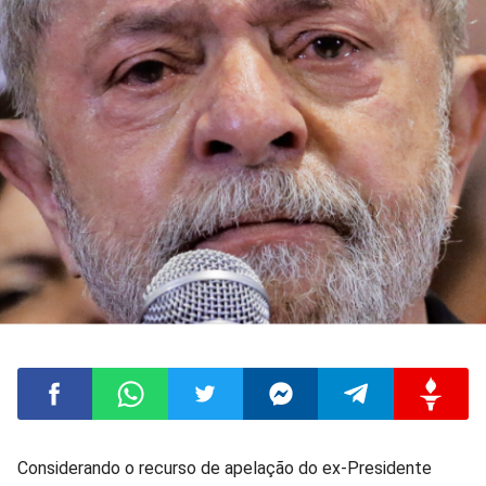
Compartilhar
Compartilhar
Compartilhar
Compartilhar
Compartilhar
Compart
Considerando o recurso de apelação do ex-Presidente