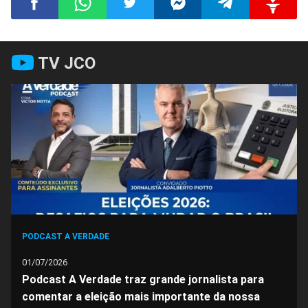
Compartilhar
Compartilhar
Compartilhar
Compartilhar
Compartilhar
Compart
TV JCO
no
no
no
no
no
no
Facebook
Whatsapp
Twitter
Messenger
Telegram
Gettr
PODCAST A VERDADE
01/07/2026
Podcast A Verdade traz grande jornalista para
comentar a eleição mais importante da nossa