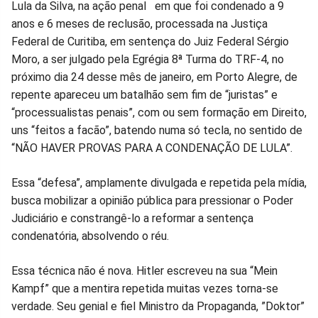
Lula da Silva, na ação penal em que foi condenado a 9
no
no
no
no
no
no
anos e 6 meses de reclusão, processada na Justiça
Federal de Curitiba, em sentença do Juiz Federal Sérgio
Facebook
Whatsapp
Twitter
Messenger
Telegram
Gettr
Moro, a ser julgado pela Egrégia 8ª Turma do TRF-4, no
próximo dia 24 desse mês de janeiro, em Porto Alegre, de
repente apareceu um batalhão sem fim de “juristas” e
“processualistas penais”, com ou sem formação em Direito,
uns “feitos a facão”, batendo numa só tecla, no sentido de
“NÃO HAVER PROVAS PARA A CONDENAÇÃO DE LULA”.
Essa “defesa”, amplamente divulgada e repetida pela mídia,
busca mobilizar a opinião pública para pressionar o Poder
Judiciário e constrangê-lo a reformar a sentença
condenatória, absolvendo o réu.
Essa técnica não é nova. Hitler escreveu na sua “Mein
Kampf” que a mentira repetida muitas vezes torna-se
verdade. Seu genial e fiel Ministro da Propaganda, ”Doktor”