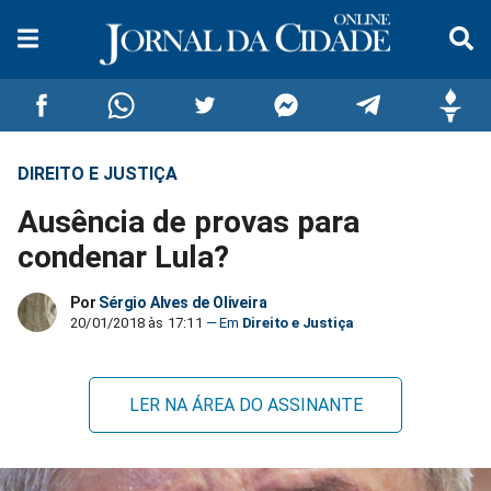
DIREITO E JUSTIÇA
Compartilhar
Compartilhar
Compartilhar
Compartilhar
Compartilhar
Compar
Ausência de provas para
no
no
no
no
no
no
condenar Lula?
Facebook
Whatsapp
Twitter
Messenger
Telegram
Gettr
Por
Sérgio Alves de Oliveira
20/01/2018 às 17:11
Direito e Justiça
LER NA ÁREA DO ASSINANTE