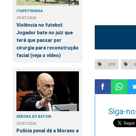
ITAPETININGA
29/07/2026
Violência no futebol:
Jogador bate no juiz que
terá que passar por
cirurgia para reconstrução
facial (veja o vídeo)
STF
Compartilhar
Compart
Co
Siga-no
no
no
n
DÉBORA DO BATOM
29/07/2026
Facebook
Whatsa
Tw
Polícia penal dá a Moraes a