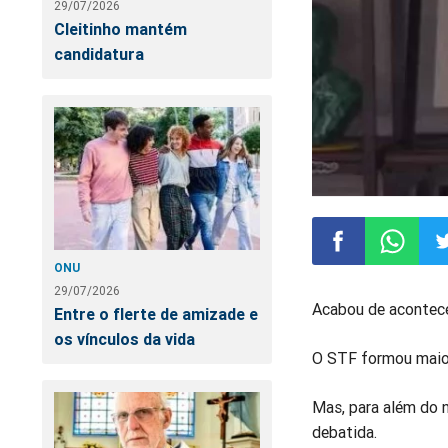
29/07/2026
Cleitinho mantém
candidatura
ONU
Compartilhar
Compart
Co
29/07/2026
Acabou de acontece
Entre o flerte de amizade e
no
no
n
os vínculos da vida
O STF formou maior
Facebook
Whatsa
Tw
Mas, para além do 
debatida.