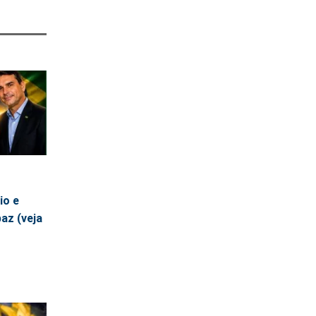
io e
az (veja