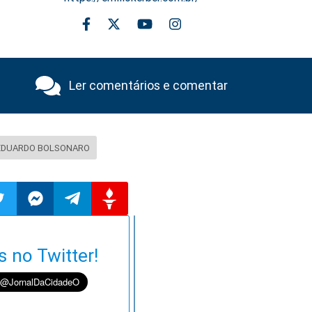
Ler comentários e comentar
EDUARDO BOLSONARO
ilhar
mpartilhar
Compartilhar
Compartilhar
Compartilhar
s no Twitter!
o
no
no
no
pp
itter
Messenger
Telegram
Gettr