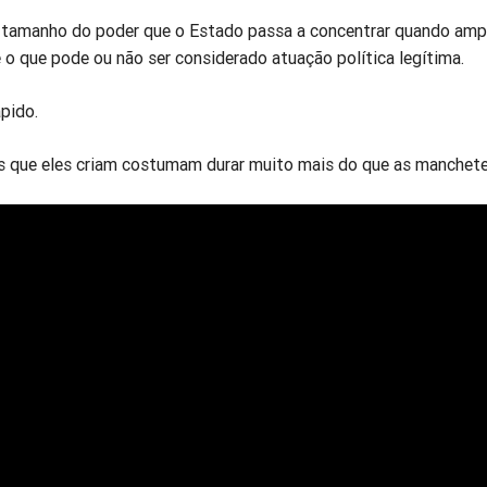
o tamanho do poder que o Estado passa a concentrar quando amp
 o que pode ou não ser considerado atuação política legítima.
pido.
 que eles criam costumam durar muito mais do que as manchete