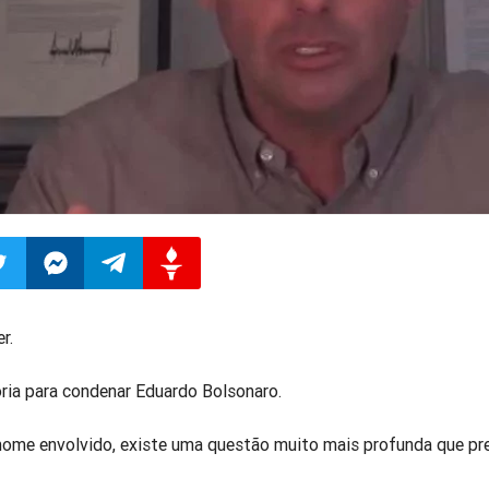
ilhar
mpartilhar
Compartilhar
Compartilhar
Compartilhar
r.
o
no
no
no
ia para condenar Eduardo Bolsonaro.
pp
itter
Messenger
Telegram
Gettr
nome envolvido, existe uma questão muito mais profunda que pre