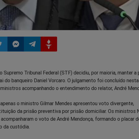
ilhar
mpartilhar
Compartilhar
Compartilhar
Compartilhar
Supremo Tribunal Federal (STF) decidiu, por maioria, manter a 
o
no
no
no
ai do banqueiro Daniel Vorcaro. O julgamento foi concluído nesta
ês ministros acompanhando o entendimento do relator, André Men
pp
itter
Messenger
Telegram
Gettr
, apenas o ministro Gilmar Mendes apresentou voto divergente,
tuição da prisão preventiva por prisão domiciliar. Os ministros
 acompanharam o voto de André Mendonça, formando o placar d
o da custódia.