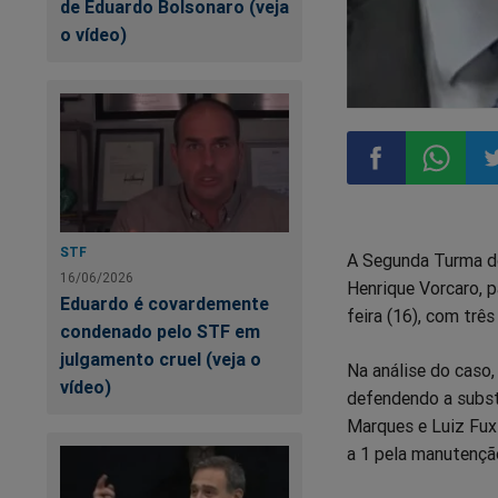
de Eduardo Bolsonaro (veja
o vídeo)
Compartilhar
Compart
Co
STF
A Segunda Turma do 
no
no
n
16/06/2026
Henrique Vorcaro, p
Eduardo é covardemente
feira (16), com tr
Facebook
Whatsa
Tw
condenado pelo STF em
julgamento cruel (veja o
Na análise do caso
vídeo)
defendendo a substi
Marques e Luiz Fux
a 1 pela manutençã