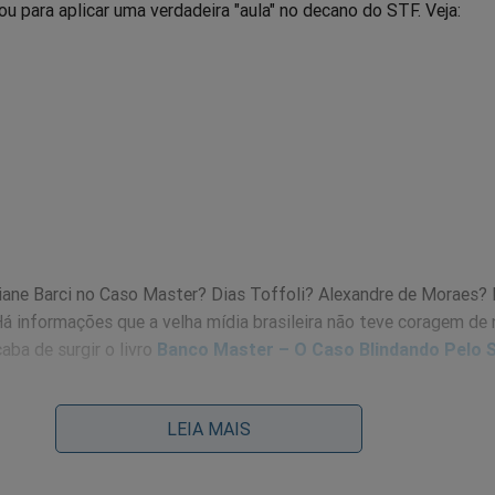
 para aplicar uma verdadeira "aula" no decano do STF. Veja:
iane Barci no Caso Master? Dias Toffoli? Alexandre de Moraes?
 Há informações que a velha mídia brasileira não teve coragem de n
aba de surgir o livro
Banco Master – O Caso Blindando Pelo 
or quanto tempo essa obra vai estar em circulação. O "sistema",
LEIA MAIS
 de olho e, por esse motivo, a editora liberou o
FRETE GRÁTIS pa
livro é a “autópsia do poder brasileiro”. Não perca essa oportunid
o: