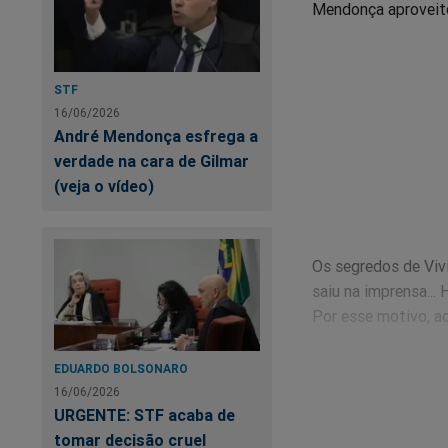
Mendonça aproveitou
STF
16/06/2026
André Mendonça esfrega a
verdade na cara de Gilmar
(veja o vídeo)
Os segredos de Viv
saiu na imprensa...
Por esse motivo, ac
Ainda não se sabe p
EDUARDO BOLSONARO
certamente, já está
16/06/2026
URGENTE: STF acaba de
o país.
Acredite, o 
tomar decisão cruel
Clique no link abaix