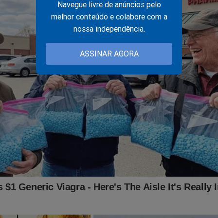
Navegue livre de anúncios pelo
melhor conteúdo e colabore com a
nossa independência.
ASSINAR AGORA