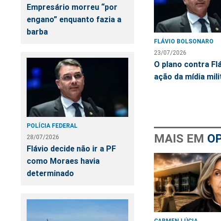
Empresário morreu “por
engano” enquanto fazia a
barba
FLÁVIO BOLSONARO
23/07/2026
O plano contra Flá
ação da mídia mil
POLÍCIA FEDERAL
MAIS EM
OP
28/07/2026
Flávio decide não ir a PF
como Moraes havia
determinado
CARMEN LÚCIA