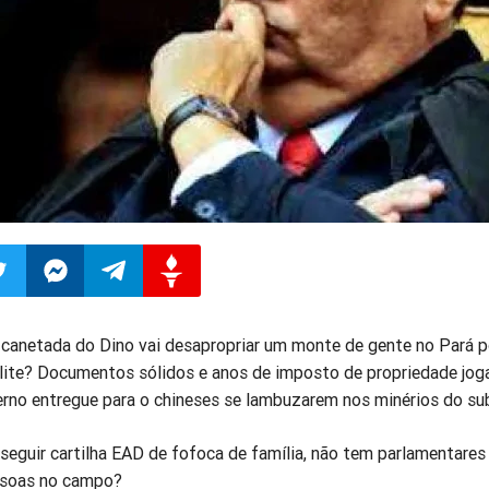
ilhar
mpartilhar
Compartilhar
Compartilhar
Compartilhar
 canetada do Dino vai desapropriar um monte de gente no Pará p
lite? Documentos sólidos e anos de imposto de propriedade jog
o
no
no
no
verno entregue para o chineses se lambuzarem nos minérios do su
pp
itter
Messenger
Telegram
Gettr
seguir cartilha EAD de fofoca de família, não tem parlamentares
ssoas no campo?