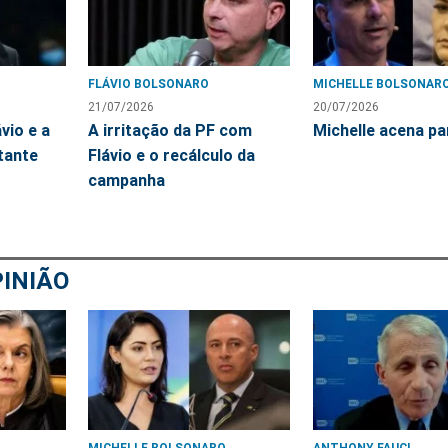
FLÁVIO BOLSONARO
MICHELLE BOLSONAR
21/07/2026
20/07/2026
vio e a
A irritação da PF com
Michelle acena pa
itante
Flávio e o recálculo da
campanha
INIÃO
MICHELLE BOLSONARO
ANTHONY FAUCI