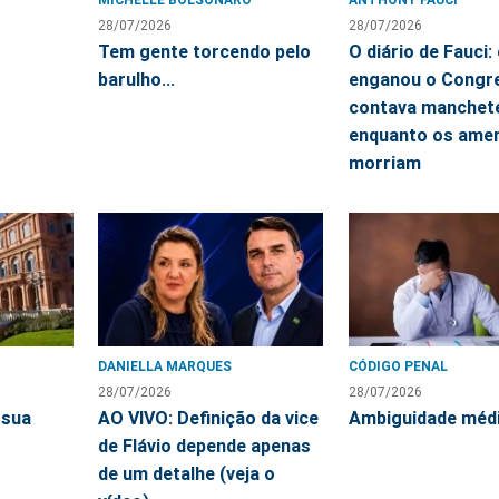
28/07/2026
28/07/2026
Tem gente torcendo pelo
O diário de Fauci: 
barulho...
enganou o Congr
contava manchet
enquanto os ame
morriam
DANIELLA MARQUES
CÓDIGO PENAL
28/07/2026
28/07/2026
 sua
AO VIVO: Definição da vice
Ambiguidade méd
de Flávio depende apenas
de um detalhe (veja o