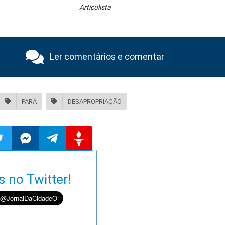
Articulista
Ler comentários e comentar
PARÁ
DESAPROPRIAÇÃO
ilhar
mpartilhar
Compartilhar
Compartilhar
Compartilhar
s no Twitter!
o
no
no
no
pp
itter
Messenger
Telegram
Gettr