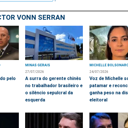
CTOR VONN SERRAN
O
MINAS GERAIS
MICHELLE BOLSONAR
27/07/2026
24/07/2026
do pelo
A surra do gerente chinês
Voz de Michelle s
no trabalhador brasileiro e
patamar e reconci
o silêncio sepulcral da
ganha peso na di
esquerda
eleitoral