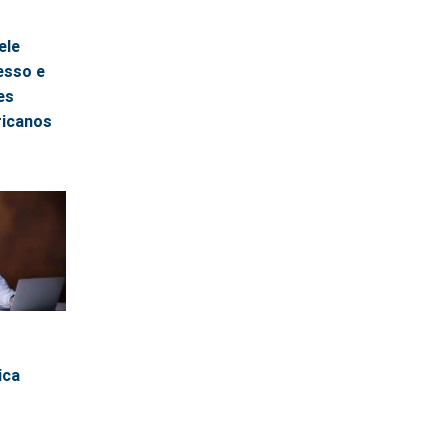
ele
esso e
es
ricanos
ica