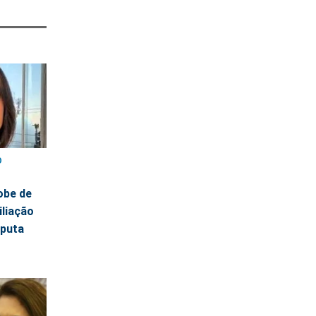
O
obe de
liação
sputa