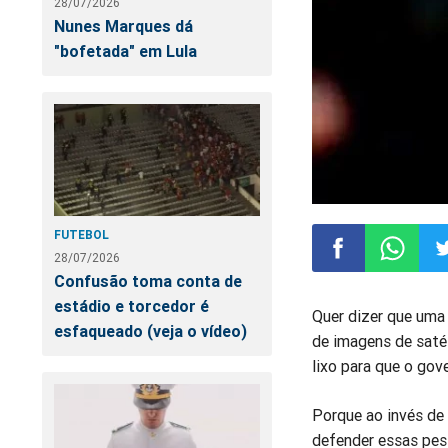
28/07/2026
Nunes Marques dá
"bofetada" em Lula
FUTEBOL
28/07/2026
Confusão toma conta de
Compartilhar
Compart
Co
estádio e torcedor é
Quer dizer que uma
esfaqueado (veja o vídeo)
de imagens de saté
no
no
n
lixo para que o go
Facebook
Whatsa
Tw
Porque ao invés de 
defender essas pe