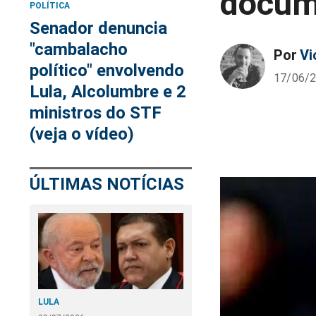
docum
POLÍTICA
Senador denuncia
"cambalacho
Por
Vi
político" envolvendo
17/06/2
Lula, Alcolumbre e 2
ministros do STF
(veja o vídeo)
ÚLTIMAS NOTÍCIAS
LULA