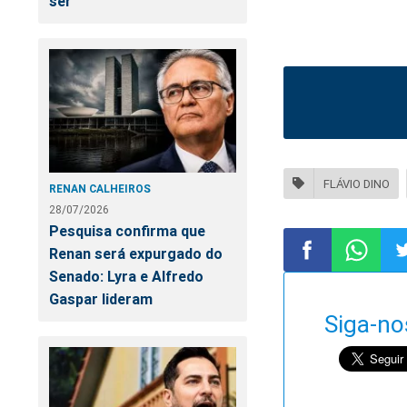
ser
FLÁVIO DINO
RENAN CALHEIROS
28/07/2026
Pesquisa confirma que
Renan será expurgado do
Senado: Lyra e Alfredo
Compartilhar
Compart
Co
Gaspar lideram
Siga-no
no
no
n
Facebook
Whatsa
Tw