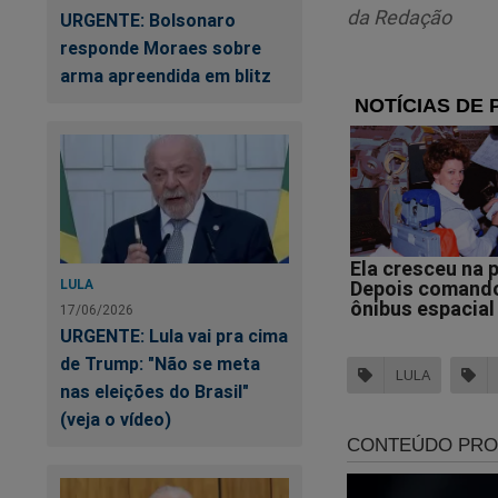
da Redação
tentou destruir a d
URGENTE: Bolsonaro
conteúdos inéditos 
responde Moraes sobre
arma apreendida em blitz
https://www.conte
sistema-tentou-dest
Contamos com voc
LULA
17/06/2026
URGENTE: Lula vai pra cima
de Trump: "Não se meta
LULA
nas eleições do Brasil"
(veja o vídeo)