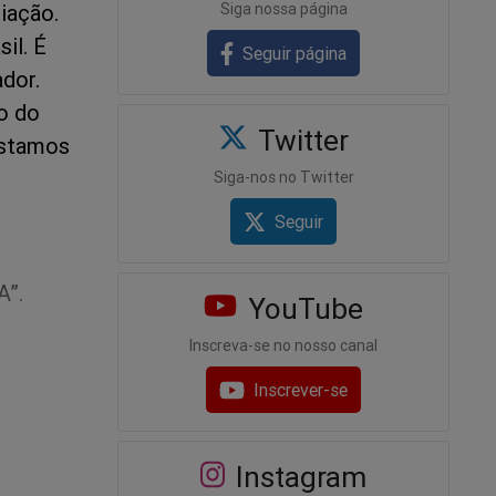
Siga nossa página
iação.
il. É
Seguir página
dor.
o do
Twitter
Estamos
Siga-nos no Twitter
Seguir
A”.
YouTube
Inscreva-se no nosso canal
Inscrever-se
or um país
Instagram
tema