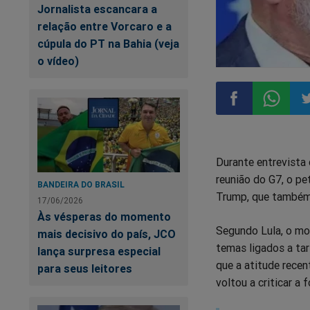
Jornalista escancara a
relação entre Vorcaro e a
cúpula do PT na Bahia (veja
o vídeo)
Compartilhar
Compart
Co
Durante entrevista 
no
no
n
reunião do G7, o pe
BANDEIRA DO BRASIL
Trump, que também 
Facebook
Whatsa
Tw
17/06/2026
Às vésperas do momento
Segundo Lula, o mo
mais decisivo do país, JCO
temas ligados a tar
lança surpresa especial
que a atitude recen
para seus leitores
voltou a criticar a