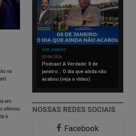
8 DE JANEIRO
02/06/2026
Podcast A Verdade: 8 de
ção na
janeiro... O dia que ainda não
ald
acabou (veja o vídeo)
nte em
NOSSAS REDES SOCIAIS
ro afirmou
da e
Facebook