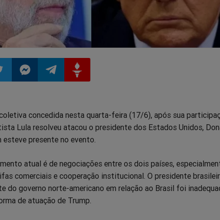
ilhar
mpartilhar
Compartilhar
Compartilhar
Compartilhar
coletiva concedida nesta quarta-feira (17/6), após sua participa
o
no
no
no
tista Lula resolveu atacou o presidente dos Estados Unidos, Don
esteve presente no evento.
pp
itter
Messenger
Telegram
Gettr
mento atual é de negociações entre os dois países, especialme
ifas comerciais e cooperação institucional. O presidente brasilei
te do governo norte-americano em relação ao Brasil foi inadequa
 forma de atuação de Trump.