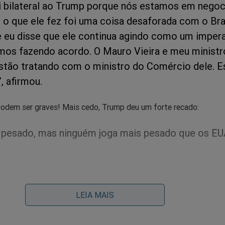
i bilateral ao Trump porque nós estamos em negoc
 o que ele fez foi uma coisa desaforada com o Bras
e eu disse que ele continua agindo como um impera
os fazendo acordo. O Mauro Vieira e meu ministr
tão tratando com o ministro do Comércio dele. 
, afirmou.
odem ser graves! Mais cedo, Trump deu um forte recado:
 pesado, mas ninguém joga mais pesado que os EU
LEIA MAIS
condenado, preso, perseguido e torturado... Tudo isso por lutar p
ente, no livro
“A Máquina Contra o Homem",
revela como o sis