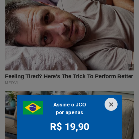
×
Assine o JCO
por apenas
R$ 19,90