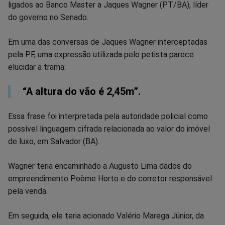
no
no
no
no
no
no
ligados ao Banco Master a Jaques Wagner (PT/BA), líder
do governo no Senado.
Facebook
Whatsapp
Twitter
Messenger
Telegram
Gettr
Em uma das conversas de Jaques Wagner interceptadas
pela PF, uma expressão utilizada pelo petista parece
elucidar a trama:
“A altura do vão é 2,45m”.
Essa frase foi interpretada pela autoridade policial como
possível linguagem cifrada relacionada ao valor do imóvel
de luxo, em Salvador (BA).
Wagner teria encaminhado a Augusto Lima dados do
empreendimento Poème Horto e do corretor responsável
pela venda.
Em seguida, ele teria acionado Valério Marega Júnior, da