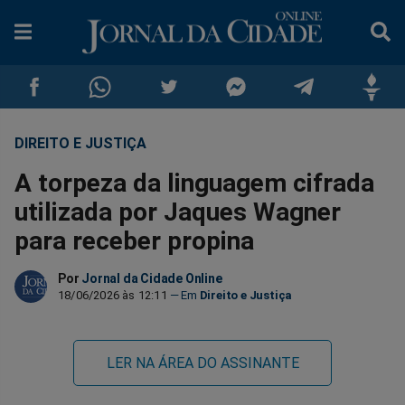
DIREITO E JUSTIÇA
Compartilhar
Compartilhar
Compartilhar
Compartilhar
Compartilhar
Compar
A torpeza da linguagem cifrada
no
no
no
no
no
no
utilizada por Jaques Wagner
para receber propina
Facebook
Whatsapp
Twitter
Messenger
Telegram
Gettr
Por
Jornal da Cidade Online
18/06/2026 às 12:11
Direito e Justiça
LER NA ÁREA DO ASSINANTE