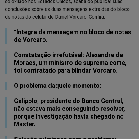
se exilado nos Estados Unidos, acaba de publicar suas
no
no
no
no
no
no
conclusões sobre as duas mensagens extraídas do bloco
de notas do celular de Daniel Vorcaro. Confira:
Facebook
Whatsapp
Twitter
Messenger
Telegram
Gettr
“Íntegra da mensagem no bloco de notas
de Vorcaro.
Constatação irrefutável: Alexandre de
Moraes, um ministro de suprema corte,
foi contratado para blindar Vorcaro.
O problema daquele momento:
Galipolo, presidente do Banco Central,
não estava mais conseguindo resolver,
porque investigação havia chegado no
Master.