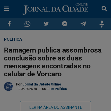
POLÍTICA
Compartilhar
Compartilhar
Compartilhar
Compartilhar
Compartilhar
Compar
Ramagem publica assombrosa
no
no
no
no
no
no
conclusão sobre as duas
mensagens encontradas no
Facebook
Whatsapp
Twitter
Messenger
Telegram
Gettr
celular de Vorcaro
Por
Jornal da Cidade Online
19/06/2026 às 10:00
Política
LER NA ÁREA DO ASSINANTE