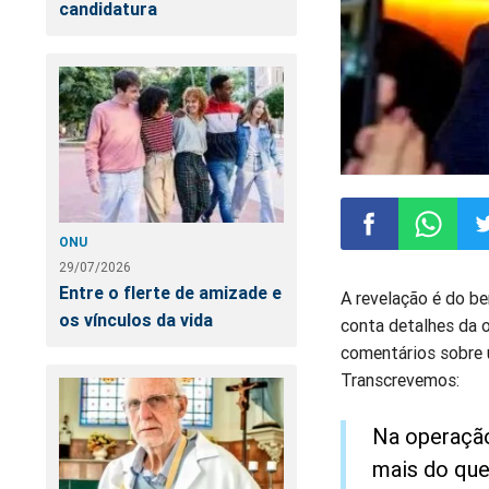
candidatura
ONU
29/07/2026
Compartilhar
Compart
Co
Entre o flerte de amizade e
A revelação é do be
os vínculos da vida
conta detalhes da o
no
no
n
comentários sobre 
Transcrevemos:
Facebook
Whatsa
Tw
Na operação
mais do que