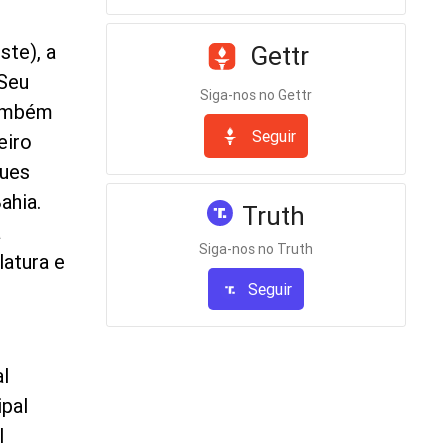
ste), a
Gettr
 Seu
Siga-nos no Gettr
também
Seguir
eiro
gues
ahia.
Truth
a
Siga-nos no Truth
latura e
Seguir
al
ipal
l