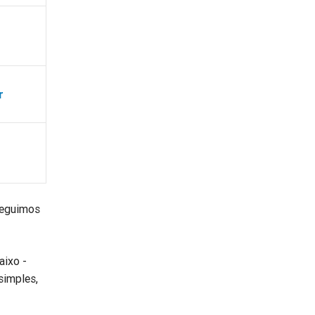
r
seguimos
aixo -
simples,