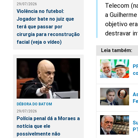
Telecom (na
29/07/2026
Violência no futebol:
a Guilherme
Jogador bate no juiz que
objetivo era
terá que passar por
destravar in
cirurgia para reconstrução
facial (veja o vídeo)
P
c
As
Fe
DÉBORA DO BATOM
29/07/2026
Polícia penal dá a Moraes a
Su
notícia que ele
PT
possivelmente não