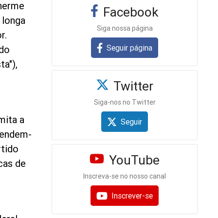
lherme
Facebook
 longa
Siga nossa página
r.
Seguir página
 do
ta"),
Twitter
Siga-nos no Twitter
mita a
Seguir
stendem-
rtido
YouTube
cas de
Inscreva-se no nosso canal
Inscrever-se