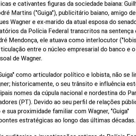
icas e cativantes figuras da sociedade baiana: Gui
ré Martins ("Guiga"), publicitário baiano, amigo de
ues Wagner e ex-marido da atual esposa do senado
atórios da Polícia Federal transcritos na sentença
dré Mendonça, ele atuava como interlocutor ("lobis
rticulação entre o núcleo empresarial do banco e o
soal de Wagner.
uiga" como articulador político e lobista, não se li
er; historicamente, o seu trânsito e influência e
cipais nomes da cúpula nacional e nordestina do Pa
adores (PT). Devido ao seu perfil de relações públi
o e sua proximidade familiar com Wagner, "Guiga"
pontes estratégicas ao longo das últimas décadas.