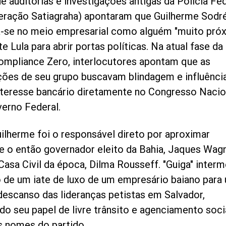
e auditorias e investigações antigas da Polícia Fe
ração Satiagraha) apontaram que Guilherme Sodr
-se no meio empresarial como alguém "muito pró
e Lula para abrir portas políticas. Na atual fase da
mpliance Zero, interlocutores apontam que as
es de seu grupo buscavam blindagem e influênci
nteresse bancário diretamente no Congresso Nacio
verno Federal.
ilherme foi o responsável direto por aproximar
 o então governador eleito da Bahia, Jaques Wagn
Casa Civil da época, Dilma Rousseff. "Guiga" inter
de um iate de luxo de um empresário baiano para
descanso das lideranças petistas em Salvador,
o seu papel de livre trânsito e agenciamento soc
is nomes do partido.