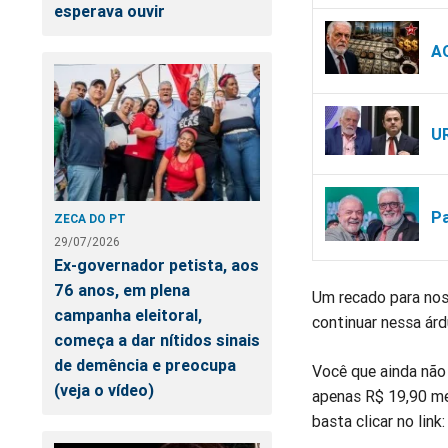
esperava ouvir
AO
UR
Pa
ZECA DO PT
29/07/2026
Ex-governador petista, aos
76 anos, em plena
Um recado para nos
campanha eleitoral,
continuar nessa árd
começa a dar nítidos sinais
de demência e preocupa
Você que ainda nã
(veja o vídeo)
apenas R$ 19,90 me
basta clicar no link