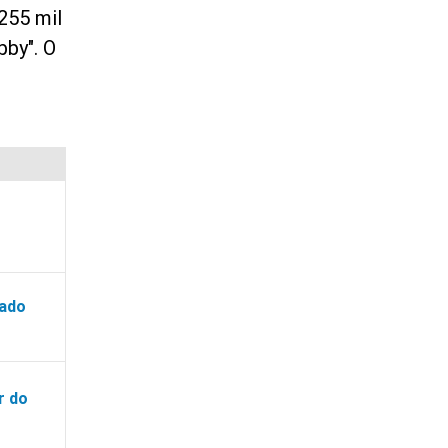
255 mil
bby". O
nado
r do