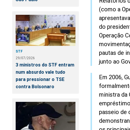
Relatórios d
(como a Ope
apresentava
do president
Operação Co
movimentaçõ
STF
pautas de i
29/07/2026
junto ao Go
3 ministros do STF entram
num absurdo vale tudo
Em 2006, Gu
para pressionar o TSE
formalmente
contra Bolsonaro
ministra da 
empréstimo 
passeio de 
demonstrand
os principa