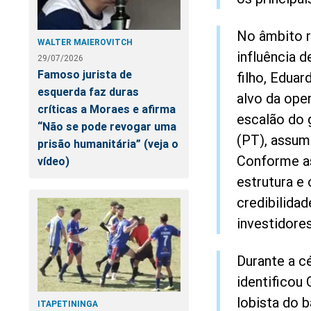
No âmbito r
WALTER MAIEROVITCH
influência 
29/07/2026
Famoso jurista de
filho, Edua
esquerda faz duras
alvo da oper
críticas a Moraes e afirma
escalão do
“Não se pode revogar uma
(PT), assum
prisão humanitária” (veja o
Conforme as
vídeo)
estrutura e 
credibilidad
investidore
Durante a c
identificou
lobista do b
ITAPETININGA