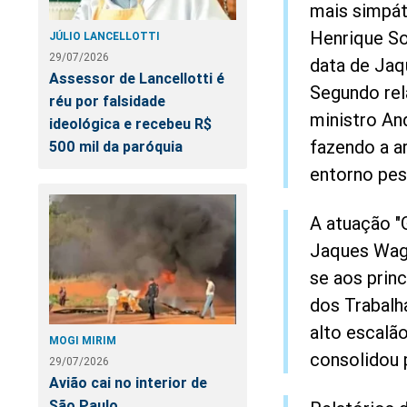
mais simpát
Henrique Sod
JÚLIO LANCELLOTTI
29/07/2026
data de Jaq
Assessor de Lancellotti é
Segundo rel
réu por falsidade
ministro An
ideológica e recebeu R$
fazendo a a
500 mil da paróquia
entorno pes
A atuação "G
Jaques Wagn
se aos prin
dos Trabalh
alto escalã
MOGI MIRIM
consolidou 
29/07/2026
Avião cai no interior de
São Paulo