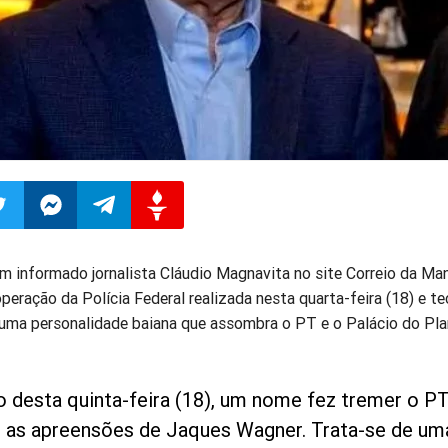
ilhar
mpartilhar
Compartilhar
Compartilhar
Compartilhar
m informado jornalista Cláudio Magnavita no site Correio da Man
peração da Polícia Federal realizada nesta quarta-feira (18) e te
o
no
no
no
uma personalidade baiana que assombra o PT e o Palácio do Pla
pp
itter
Messenger
Telegram
Gettr
 desta quinta-feira (18), um nome fez tremer o PT
 as apreensões de Jaques Wagner. Trata-se de um