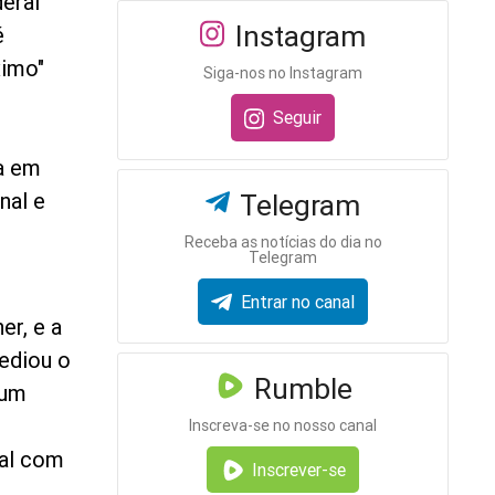
deral
Instagram
é
ximo"
Siga-nos no Instagram
Seguir
a em
nal e
Telegram
Receba as notícias do dia no
Telegram
Entrar no canal
er, e a
mediou o
Rumble
 um
Inscreva-se no nosso canal
ial com
Inscrever-se