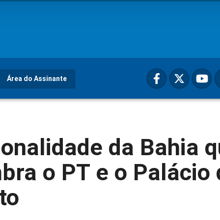
Área do Assinante
onalidade da Bahia 
ra o PT e o Palácio 
to