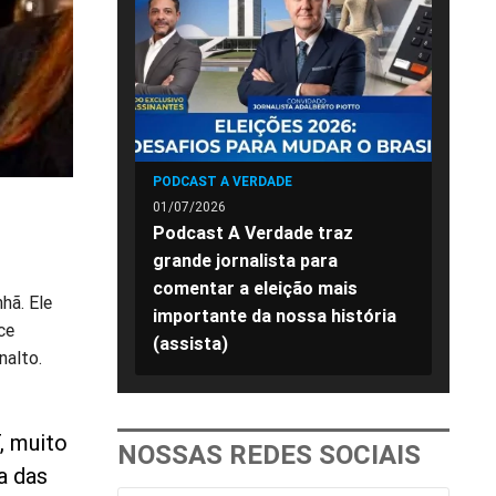
PODCAST A VERDADE
01/07/2026
Podcast A Verdade traz
grande jornalista para
comentar a eleição mais
hã. Ele
importante da nossa história
ce
(assista)
nalto.
, muito
NOSSAS REDES SOCIAIS
a das