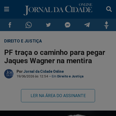
DIREITO E JUSTIÇA
Compartilhar
Compartilhar
Compartilhar
Compartilhar
Compartilhar
Compar
PF traça o caminho para pegar
no
no
no
no
no
no
Jaques Wagner na mentira
Facebook
Whatsapp
Twitter
Messenger
Telegram
Gettr
Por
Jornal da Cidade Online
19/06/2026 às 12:54
Direito e Justiça
LER NA ÁREA DO ASSINANTE