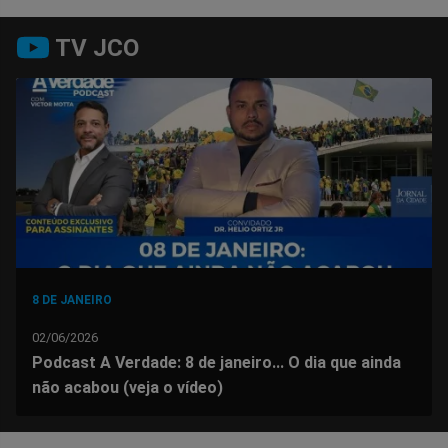
Compartilhar
Compartilhar
Compartilhar
Compartilhar
Compartilhar
Compart
TV JCO
no
no
no
no
no
no
Facebook
Whatsapp
Twitter
Messenger
Telegram
Gettr
8 DE JANEIRO
02/06/2026
Podcast A Verdade: 8 de janeiro... O dia que ainda
não acabou (veja o vídeo)