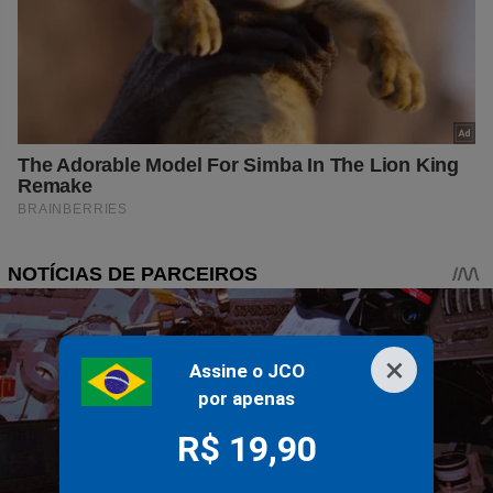
×
Assine o JCO
por apenas
R$ 19,90