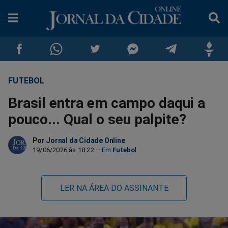
FUTEBOL
Compartilhar
Compartilhar
Compartilhar
Compartilhar
Compartilhar
Compar
Brasil entra em campo daqui a
no
no
no
no
no
no
pouco... Qual o seu palpite?
Facebook
Whatsapp
Twitter
Messenger
Telegram
Gettr
Por
Jornal da Cidade Online
19/06/2026 às 18:22
Futebol
LER NA ÁREA DO ASSINANTE