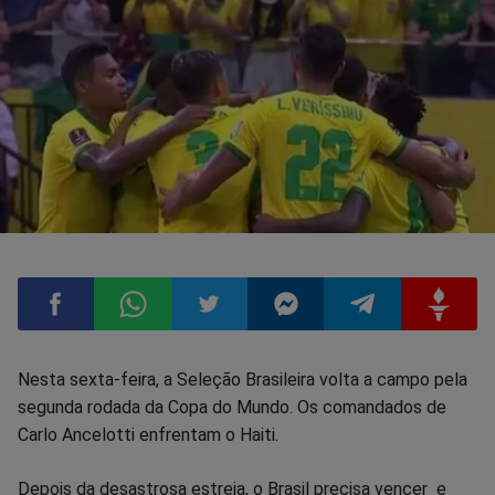
Compartilhar
Compartilhar
Compartilhar
Compartilhar
Compartilhar
Compart
Nesta sexta-feira, a Seleção Brasileira volta a campo pela
segunda rodada da Copa do Mundo. Os comandados de
no
no
no
no
no
no
Carlo Ancelotti enfrentam o Haiti.
Facebook
Whatsapp
Twitter
Messenger
Telegram
Gettr
Depois da desastrosa estreia, o Brasil precisa vencer e