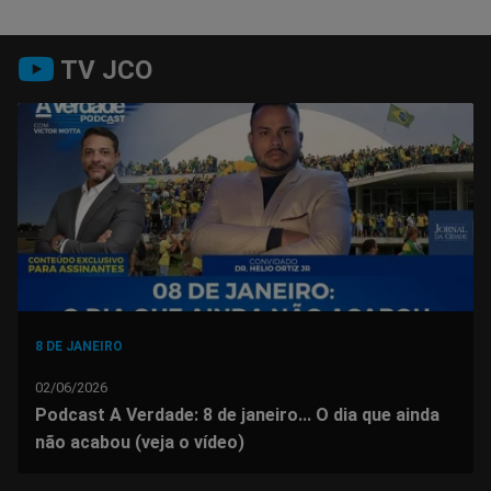
Compartilhar
Compartilhar
Compartilhar
Compartilhar
Compartilhar
Compart
TV JCO
no
no
no
no
no
no
Facebook
Whatsapp
Twitter
Messenger
Telegram
Gettr
8 DE JANEIRO
02/06/2026
Podcast A Verdade: 8 de janeiro... O dia que ainda
não acabou (veja o vídeo)