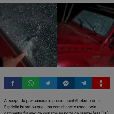
Compartilhar
Compartilhar
Compartilhar
Compartilhar
Compartilhar
Compart
A equipe do pré-candidato presidencial Abelardo de la
Espriella informou que uma caminhonete usada pela
no
no
no
no
no
no
campanha foi alvo de disparos na noite de quinta-feira (18),