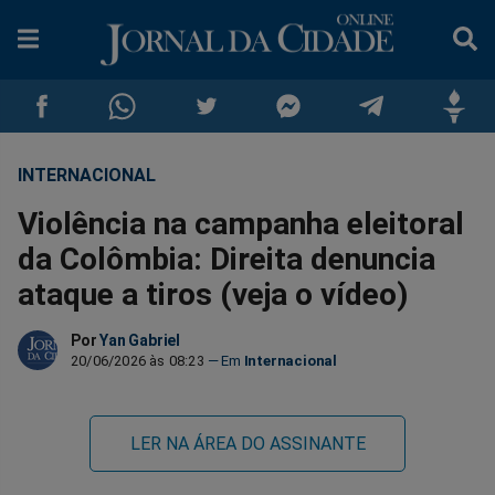
INTERNACIONAL
Compartilhar
Compartilhar
Compartilhar
Compartilhar
Compartilhar
Compar
Violência na campanha eleitoral
no
no
no
no
no
no
da Colômbia: Direita denuncia
ataque a tiros (veja o vídeo)
Facebook
Whatsapp
Twitter
Messenger
Telegram
Gettr
Por
Yan Gabriel
20/06/2026 às 08:23
Internacional
LER NA ÁREA DO ASSINANTE