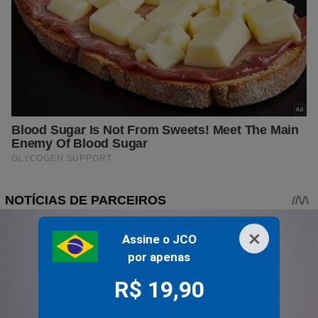
×
Assine o JCO
por apenas
R$ 19,90