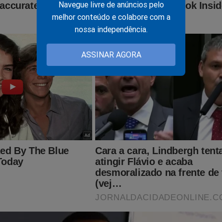
Navegue livre de anúncios pelo
melhor conteúdo e colabore com a
nossa independência.
ASSINAR AGORA
opa do Mundo e das eleições, o Jornal da Cidade Online prepar
a todos os seus leitores: na compra de uma
Bandeira do Brasil
,
 surpresa especial por apenas
R$ 59,90.
Tudo com
FRETE GRÁ
perca essa oportunidade e apoie a continuidade do nosso trabal
:
nservador.news/jco-vende/
ê!