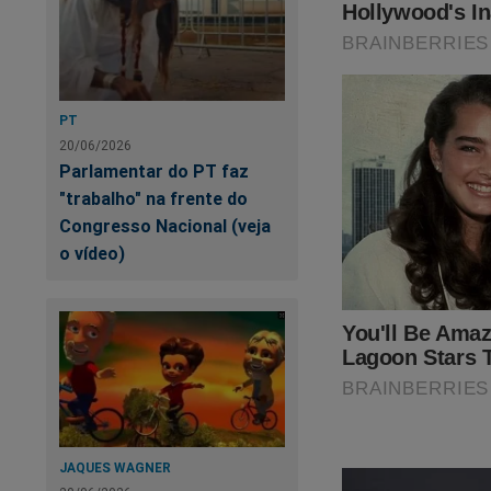
PT
20/06/2026
Parlamentar do PT faz
Com a chegada da C
"trabalho" na frente do
oferta especial par
Congresso Nacional (veja
recebe um presente
o vídeo)
todo o Brasil! Não 
clicar no link abaixo
https://conteudoco
Contamos com voc
JAQUES WAGNER