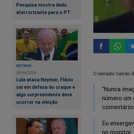
Pesquisa mostra dado
aterrorizante para o PT
Compartilhar
Compart
Co
NEYMAR
20/06/2026
O narrador Galvão 
no
no
n
Lula ataca Neymar, Flávio
sai em defesa do craque e
"Nunca imag
Facebook
Whatsa
Tw
algo surpreendente deve
número um d
ocorrer na eleição
comentário
Eu enxergav
no monitor. 