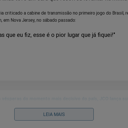
ia criticado a cabine de transmissão no primeiro jogo do Brasil, 
, em Nova Jersey, no sábado passado:
 que eu fiz, esse é o pior lugar que já fiquei!"
 vésperas do momento mais decisivo do país, JCO lança su
pecial para seus leitores
LEIA MAIS