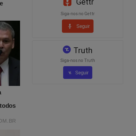
Gettr
Siga-nos no Gettr
Seguir
Truth
ou uma
Siga-nos no Truth
 você
TIS
para
Seguir
ho! Basta