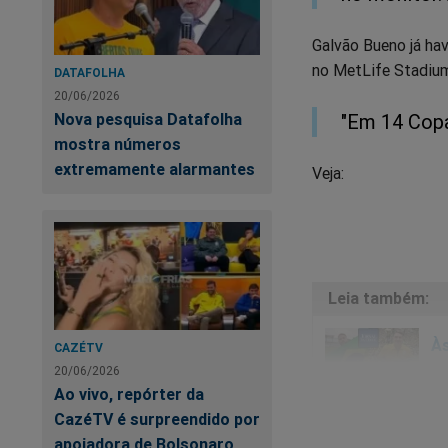
Galvão Bueno já hav
no MetLife Stadium
DATAFOLHA
20/06/2026
Nova pesquisa Datafolha
"Em 14 Copas
mostra números
extremamente alarmantes
Veja:
Às
CAZÉTV
es
20/06/2026
Ao vivo, repórter da
CazéTV é surpreendido por
apoiadora de Bolsonaro