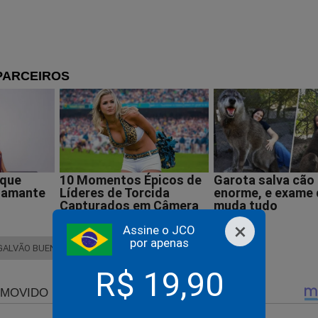
za reação do Governo Lula e da cúpula da PF com decisão 
e Mendonça
la e a vergonha brasileira no G7
×
Assine o JCO
por apenas
GALVÃO BUENO
R$ 19,90