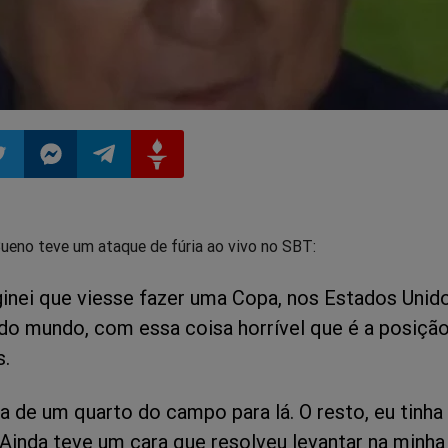
ilhar
mpartilhar
Compartilhar
Compartilhar
Compartilhar
Bueno teve um ataque de fúria ao vivo no SBT:
o
no
no
no
inei que viesse fazer uma Copa, nos Estados Unido
pp
itter
Messenger
Telegram
Gettr
o mundo, com essa coisa horrível que é a posiçã
s.
a de um quarto do campo para lá. O resto, eu tinha
Ainda teve um cara que resolveu levantar na minha 