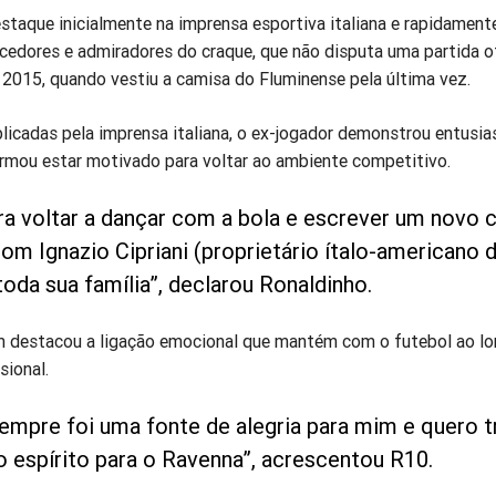
staque inicialmente na imprensa esportiva italiana e rapidament
rcedores e admiradores do craque, que não disputa uma partida of
2015, quando vestiu a camisa do Fluminense pela última vez.
licadas pela imprensa italiana, o ex-jogador demonstrou entus
irmou estar motivado para voltar ao ambiente competitivo.
ra voltar a dançar com a bola e escrever um novo c
com Ignazio Cipriani (proprietário ítalo-americano 
oda sua família”, declarou Ronaldinho.
 destacou a ligação emocional que mantém com o futebol ao l
sional.
sempre foi uma fonte de alegria para mim e quero t
espírito para o Ravenna”, acrescentou R10.