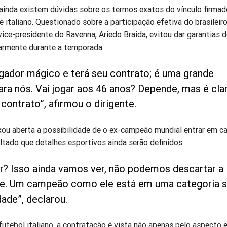
 ainda existem dúvidas sobre os termos exatos do vínculo firmad
e italiano. Questionado sobre a participação efetiva do brasileir
o vice-presidente do Ravenna, Ariedo Braida, evitou dar garantias 
larmente durante a temporada.
ogador mágico e terá seu contrato; é uma grande
ara nós. Vai jogar aos 46 anos? Depende, mas é cla
 contrato”, afirmou o dirigente.
ou aberta a possibilidade de o ex-campeão mundial entrar em c
tado que detalhes esportivos ainda serão definidos.
gar? Isso ainda vamos ver, não podemos descartar a
de. Um campeão como ele está em uma categoria s
ade”, declarou.
utebol italiano, a contratação é vista não apenas pelo aspecto e