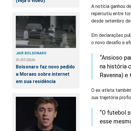
(veja o vídeo)
A notícia ganhou de
repercutiu entre to
desde setembro de 
Em declarações pub
o novo desafio e af
JAIR BOLSONARO
“Ansioso pa
31/07/2026
na história 
Bolsonaro faz novo pedido
a Moraes sobre internet
Ravenna) e t
em sua residência
O ex-atleta também
sua trajetória profis
“O futebol 
esse mesmo 