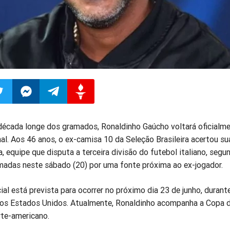
ilhar
mpartilhar
Compartilhar
Compartilhar
Compartilhar
écada longe dos gramados, Ronaldinho Gaúcho voltará oficialme
nal. Aos 46 anos, o ex-camisa 10 da Seleção Brasileira acertou su
o
no
no
no
 equipe que disputa a terceira divisão do futebol italiano, segu
madas neste sábado (20) por uma fonte próxima ao ex-jogador.
pp
itter
Messenger
Telegram
Gettr
ial está prevista para ocorrer no próximo dia 23 de junho, duran
nos Estados Unidos. Atualmente, Ronaldinho acompanha a Copa
rte-americano.