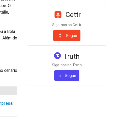
ube. O
ália,
Gettr
Siga-nos no Gettr
ou a Bola
Seguir
. Além do
Truth
Siga-nos no Truth
no cenário
Seguir
rpresa