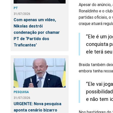
Apesar do anúncio,
PT
Ronaldinho e o club
31/07/2026
partidas oficiais, 
Com apenas um vídeo,
craque atuará regu
Nikolas destrói
condenação por chamar
“Ele é um j
PT de ‘Partido dos
conquista p
Traficantes’
ele terá seu
Braida também deix
embora tenha ressal
“Ele vai jo
possibilida
PESQUISA
31/07/2026
e não tem id
URGENTE: Nova pesquisa
aponta cenário bizarro
Nos bastidores do f