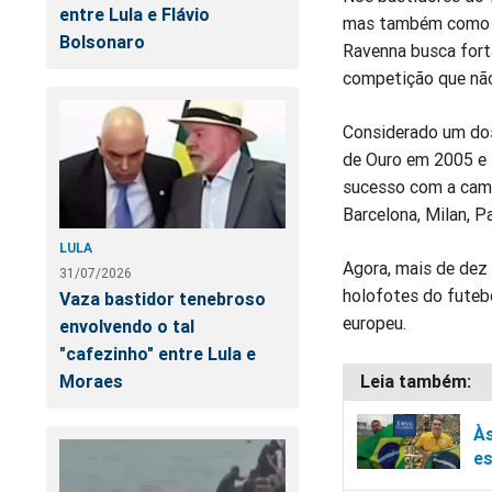
entre Lula e Flávio
mas também como uma
Bolsonaro
Ravenna busca forta
competição que não
Considerado um dos
de Ouro em 2005 e 
sucesso com a cami
Barcelona, Milan, P
LULA
Agora, mais de dez a
31/07/2026
holofotes do futebo
Vaza bastidor tenebroso
europeu.
envolvendo o tal
"cafezinho" entre Lula e
Moraes
Às
es