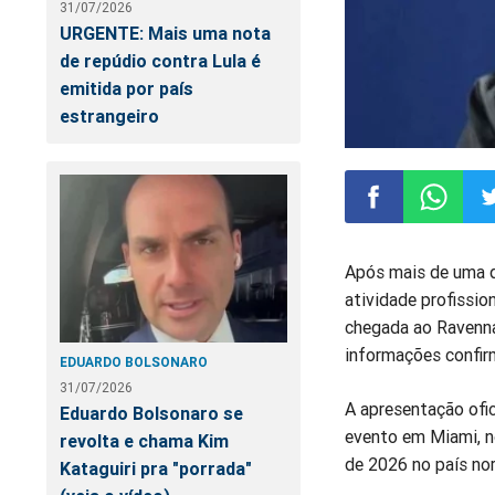
31/07/2026
URGENTE: Mais uma nota
de repúdio contra Lula é
emitida por país
estrangeiro
Compartilhar
Compart
Co
Após mais de uma d
atividade profissio
no
no
n
chegada ao Ravenna,
informações confir
Facebook
Whatsa
Tw
EDUARDO BOLSONARO
31/07/2026
A apresentação ofic
Eduardo Bolsonaro se
evento em Miami, 
revolta e chama Kim
de 2026 no país no
Kataguiri pra "porrada"