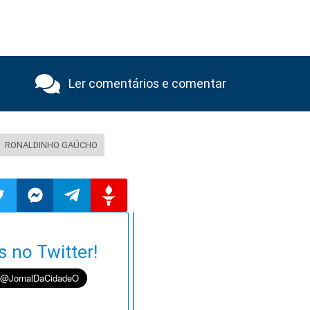
Ler comentários e comentar
RONALDINHO GAÚCHO
ilhar
mpartilhar
Compartilhar
Compartilhar
Compartilhar
s no Twitter!
o
no
no
no
pp
itter
Messenger
Telegram
Gettr