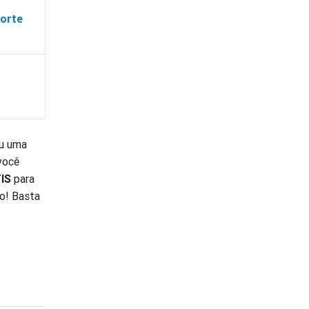
forte
ou uma
 você
TIS
para
ho! Basta