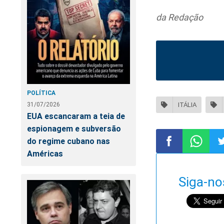
da Redação
POLÍTICA
31/07/2026
ITÁLIA
EUA escancaram a teia de
espionagem e subversão
do regime cubano nas
Américas
Compartilhar
Compart
Co
Siga-no
no
no
n
Facebook
Whatsa
Tw