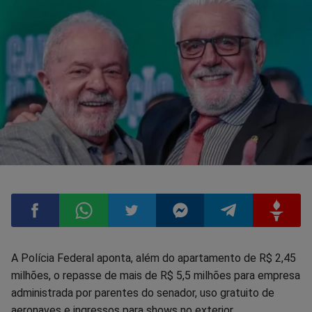
Compartilhar
Compartilhar
Compartilhar
Compartilhar
Compartilhar
Compart
A Polícia Federal aponta, além do apartamento de R$ 2,45
milhões, o repasse de mais de R$ 5,5 milhões para empresa
no
no
no
no
no
no
administrada por parentes do senador, uso gratuito de
aeronaves e ingressos para shows no exterior.