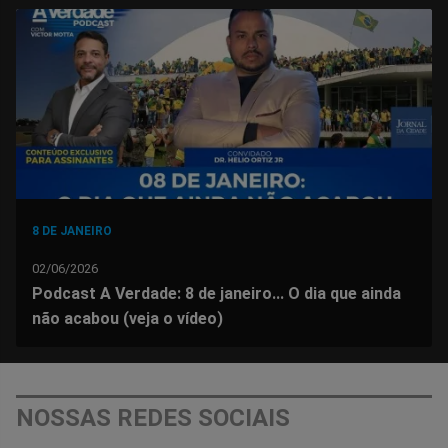
no
no
no
no
no
no
Facebook
Whatsapp
Twitter
Messenger
Telegram
Gettr
8 DE JANEIRO
02/06/2026
Podcast A Verdade: 8 de janeiro... O dia que ainda
não acabou (veja o vídeo)
NOSSAS REDES SOCIAIS