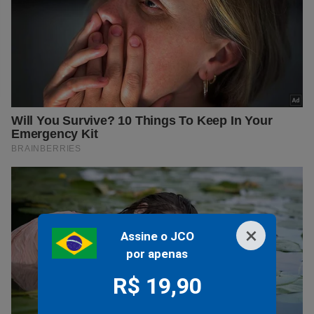
×
Assine o JCO
por apenas
R$ 19,90