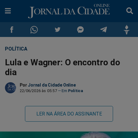
POLÍTICA
Compartilhar
Compartilhar
Compartilhar
Compartilhar
Compartilhar
Compar
Lula e Wagner: O encontro do
no
no
no
no
no
no
dia
Facebook
Whatsapp
Twitter
Messenger
Telegram
Gettr
Por
Jornal da Cidade Online
22/06/2026 às 05:57
Política
LER NA ÁREA DO ASSINANTE