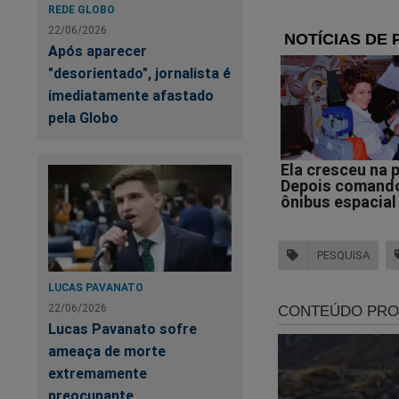
Augusto Cury (Avan
REDE GLOBO
22/06/2026
Joaquim Barbosa (
Após aparecer
"desorientado", jornalista é
Romeu Zema (Novo
imediatamente afastado
pela Globo
Samara Martins (U
Branco/Nulo — 1%
Não sei — 2,6%
PESQUISA
Nos cenários simul
Em uma eventual di
LUCAS PAVANATO
de voto, enquanto o
22/06/2026
Lucas Pavanato sofre
ameaça de morte
extremamente
preocupante
Às