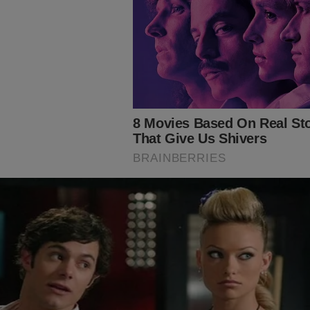
opa do Mundo e das eleições, o Jornal da Cidade Online prepar
a todos os seus leitores: na compra de uma
Bandeira do Brasil
,
 surpresa especial por apenas
R$ 59,90.
Tudo com
FRETE GRÁ
perca essa oportunidade e apoie a continuidade do nosso trabal
:
nservador.news/jco-vende/