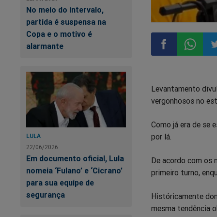
No meio do intervalo,
partida é suspensa na
Copa e o motivo é
alarmante
Compartilhar
Compart
Co
Levantamento divul
no
no
n
vergonhosos no est
Facebook
Whatsa
Tw
Como já era de se e
por lá.
LULA
22/06/2026
Em documento oficial, Lula
De acordo com os n
nomeia ‘Fulano’ e ‘Cicrano’
primeiro turno, en
para sua equipe de
segurança
Históricamente dom
mesma tendência ob