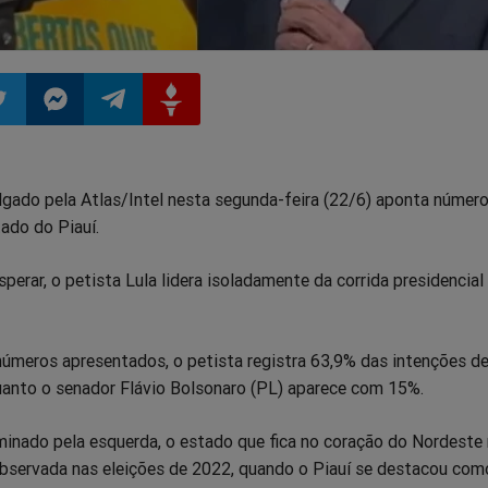
ilhar
mpartilhar
Compartilhar
Compartilhar
Compartilhar
gado pela Atlas/Intel nesta segunda-feira (22/6) aponta númer
o
no
no
no
ado do Piauí.
pp
itter
Messenger
Telegram
Gettr
sperar, o petista Lula lidera isoladamente da corrida presidencia
úmeros apresentados, o petista registra 63,9% das intenções d
quanto o senador Flávio Bolsonaro (PL) aparece com 15%.
inado pela esquerda, o estado que fica no coração do Nordeste
servada nas eleições de 2022, quando o Piauí se destacou com