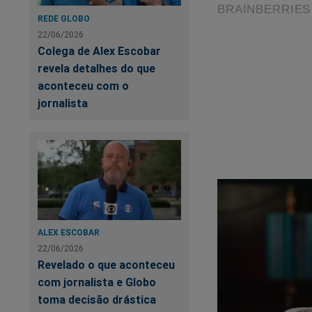
REDE GLOBO
22/06/2026
Colega de Alex Escobar
revela detalhes do que
aconteceu com o
jornalista
Com a chegada da C
oferta especial par
recebe um presente
ALEX ESCOBAR
todo o Brasil! Não 
22/06/2026
clicar no link abaixo
Revelado o que aconteceu
com jornalista e Globo
https://conteudoco
toma decisão drástica