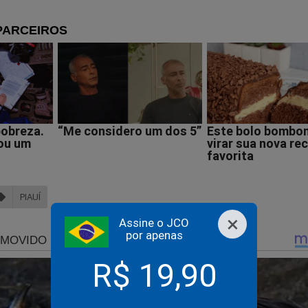
te) — 2,9%
DC) — 1,6%
) — 1,3%
P) —
PIAUÍ
ados para o segundo turno, Lula também aparece com ampla van
×
sputa contra Flávio Bolsonaro, o presidente alcança 76,6% das i
Assine o JCO
por apenas
 senador registra 23,4%.
R$ 19,90
 vésperas do momento mais decisivo do país, JCO lança su