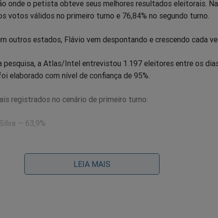
o onde o petista obteve seus melhores resultados eleitorais. Na
os votos válidos no primeiro turno e 76,84% no segundo turno.
 outros estados, Flávio vem despontando e crescendo cada ve
a pesquisa, a Atlas/Intel entrevistou 1.197 eleitores entre os dia
foi elaborado com nível de confiança de 95%.
ais registrados no cenário de primeiro turno:
 Silva — 63,9%
 15%
LEIA MAIS
são) — 6,6%
SD) — 4,9%