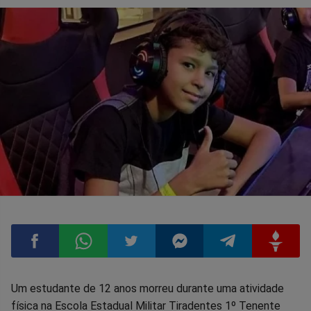
Compartilhar
Compartilhar
Compartilhar
Compartilhar
Compartilhar
Compart
Um estudante de 12 anos morreu durante uma atividade
física na Escola Estadual Militar Tiradentes 1º Tenente