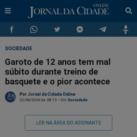
SOCIEDADE
Compartilhar
Compartilhar
Compartilhar
Compartilhar
Compartilhar
Compar
Garoto de 12 anos tem mal
no
no
no
no
no
no
súbito durante treino de
basquete e o pior acontece
Facebook
Whatsapp
Twitter
Messenger
Telegram
Gettr
Por
Jornal da Cidade Online
23/06/2026 às 08:15
Sociedade
LER NA ÁREA DO ASSINANTE