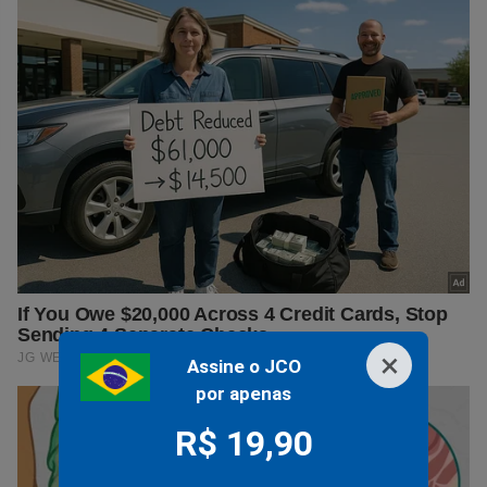
×
Assine o JCO
por apenas
R$ 19,90