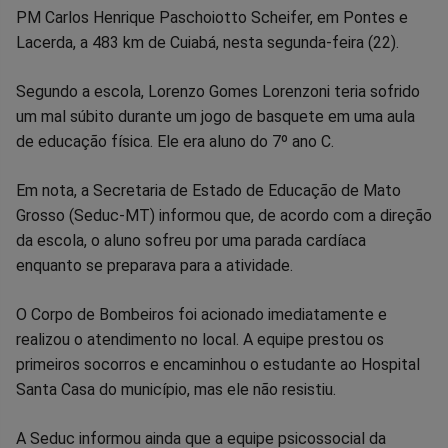
no
no
no
no
no
no
PM Carlos Henrique Paschoiotto Scheifer, em Pontes e
Lacerda, a 483 km de Cuiabá, nesta segunda-feira (22).
Facebook
Whatsapp
Twitter
Messenger
Telegram
Gettr
Segundo a escola, Lorenzo Gomes Lorenzoni teria sofrido
um mal súbito durante um jogo de basquete em uma aula
de educação física. Ele era aluno do 7º ano C.
Em nota, a Secretaria de Estado de Educação de Mato
Grosso (Seduc-MT) informou que, de acordo com a direção
da escola, o aluno sofreu por uma parada cardíaca
enquanto se preparava para a atividade.
O Corpo de Bombeiros foi acionado imediatamente e
realizou o atendimento no local. A equipe prestou os
primeiros socorros e encaminhou o estudante ao Hospital
Santa Casa do município, mas ele não resistiu.
A Seduc informou ainda que a equipe psicossocial da