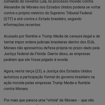
comando do Governo Lula, no processo movido contra
no
no
no
no
no
no
Alexandre de Moraes nos Estados Unidos poderia se voltar
contra o próprio ministro do Supremo Tribunal Federal
Facebook
Whatsapp
Twitter
Messenger
Telegram
Gettr
(STF) e até contra o Estado brasileiro, segundo
informações recentes.
Acusado por Rumble e Trump Media de censura ilegal e de
tentar impor ordens judiciais brasileiras dentro dos EUA,
Moraes não apresentou defesa própria no prazo dado pela
Justiça federal da Flórida. Diante disso, as empresas
pediram que ele fosse julgado à revelia.
Agora, nesta terça (23), a Justiça dos Estados Unidos
autorizou a participação formal do governo brasileiro na
ação movida pelas empresas Trump Media e Rumble
contra Moraes.
Por mais que parece uma "vitória" de Moraes - que não