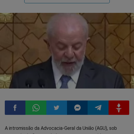
Compartilhar
Compartilhar
Compartilhar
Compartilhar
Compartilhar
Compart
A intromissão da Advocacia-Geral da União (AGU), sob