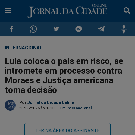
INTERNACIONAL
Compartilhar
Compartilhar
Compartilhar
Compartilhar
Compartilhar
Compar
Lula coloca o país em risco, se
no
no
no
no
no
no
intromete em processo contra
Moraes e Justiça americana
Facebook
Whatsapp
Twitter
Messenger
Telegram
Gettr
toma decisão
Por
Jornal da Cidade Online
23/06/2026 às 16:33
Internacional
LER NA ÁREA DO ASSINANTE