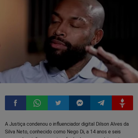
Compartilhar
Compartilhar
Compartilhar
Compartilhar
Compartilhar
Compart
A Justiça condenou o influenciador digital Dilson Alves da
Silva Neto, conhecido como Nego Di, a 14 anos e seis