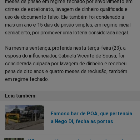
no
no
no
no
no
no
meses de prisão em regime fechado por envolvimento em
crimes de estelionato, lavagem de dinheiro qualificada e
Facebook
Whatsapp
Twitter
Messenger
Telegram
Gettr
uso de documento falso. Ele também foi condenado a
mais um ano e 15 dias de prisão simples, em regime inicial
semiaberto, por promover uma loteria considerada ilegal.
Na mesma sentença, proferida nesta terça-feira (23), a
esposa do influenciador, Gabriela Vicente de Sousa, foi
considerada culpada por lavagem de dinheiro e recebeu
pena de oito anos e quatro meses de reclusão, também
em regime fechado.
Famoso bar de POA, que pertencia
a Nego Di, fecha as portas