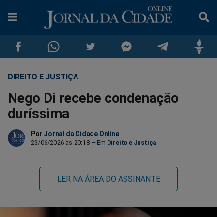
DIREITO E JUSTIÇA
Compartilhar
Compartilhar
Compartilhar
Compartilhar
Compartilhar
Compar
Nego Di recebe condenação
no
no
no
no
no
no
duríssima
Facebook
Whatsapp
Twitter
Messenger
Telegram
Gettr
Por
Jornal da Cidade Online
23/06/2026 às 20:18
Direito e Justiça
LER NA ÁREA DO ASSINANTE