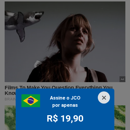
×
Assine o JCO
por apenas
R$ 19,90