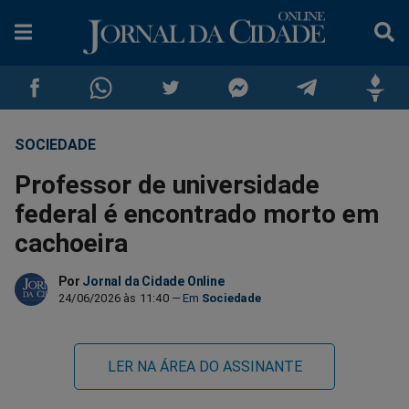
SOCIEDADE
Compartilhar
Compartilhar
Compartilhar
Compartilhar
Compartilhar
Compar
Professor de universidade
no
no
no
no
no
no
federal é encontrado morto em
cachoeira
Facebook
Whatsapp
Twitter
Messenger
Telegram
Gettr
Por
Jornal da Cidade Online
24/06/2026 às 11:40
Sociedade
LER NA ÁREA DO ASSINANTE