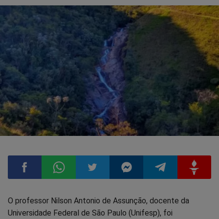
Compartilhar
Compartilhar
Compartilhar
Compartilhar
Compartilhar
Compart
O professor Nilson Antonio de Assunção, docente da
Universidade Federal de São Paulo (Unifesp), foi