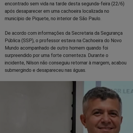
no
no
no
no
no
no
encontrado sem vida na tarde desta segunda-feira (22/6)
após desaparecer em uma cachoeira localizada no
Facebook
Whatsapp
Twitter
Messenger
Telegram
Gettr
município de Piquete, no interior de São Paulo.
De acordo com informações da Secretaria da Segurança
Pública (SSP), o professor estava na Cachoeira do Novo
Mundo acompanhado de outro homem quando foi
surpreendido por uma forte correnteza. Durante o
incidente, Nilson não conseguiu retornar à margem, acabou
submergindo e desapareceu nas águas.