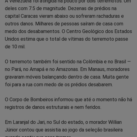
Compartilhar
Compartilhar
Compartilhar
Compartilhar
Compartilhar
Compart
A Venezuela foi atingida há pouco por dois terremotos. Um
deles com 7.5 de magnitude. Dezenas de prédios na
no
no
no
no
no
no
capital Caracas vieram abaixo ou sofreram rachaduras e
outros danos. Milhares de pessoas saíram de casa com
Facebook
Whatsapp
Twitter
Messenger
Telegram
Gettr
medo dos desabamentos. O Centro Geológico dos Estados
Unidos estima que o total de vítimas do terremoto passe
de 10 mil.
O terremoto também foi sentido na Colômbia e no Brasil —
no Pará, no Amapá e no Amazonas. Em Manaus, moradores
gravaram móveis balançando dentro de casa. Muita gente
foi para a rua com medo de os prédios desabarem.
O Corpo de Bombeiros informou que até o momento não há
registros de danos estruturais e nem feridos.
Em Laranjal do Jari, no Sul do estado, o morador Willian
Júnior contou que assistia ao jogo da seleção brasileira