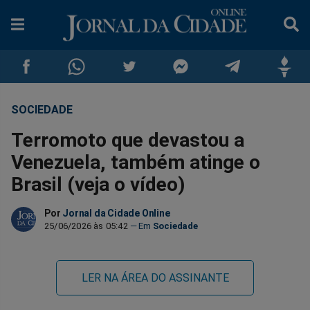
SOCIEDADE
Compartilhar
Compartilhar
Compartilhar
Compartilhar
Compartilhar
Compar
Terromoto que devastou a
no
no
no
no
no
no
Venezuela, também atinge o
Brasil (veja o vídeo)
Facebook
Whatsapp
Twitter
Messenger
Telegram
Gettr
Por
Jornal da Cidade Online
25/06/2026 às 05:42
Sociedade
LER NA ÁREA DO ASSINANTE