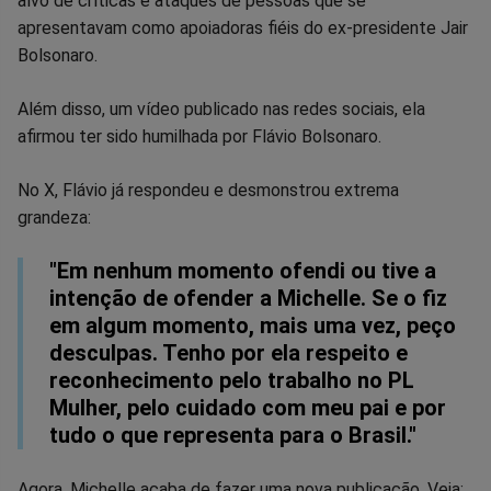
alvo de críticas e ataques de pessoas que se
no
no
no
no
no
no
apresentavam como apoiadoras fiéis do ex-presidente Jair
Bolsonaro.
Facebook
Whatsapp
Twitter
Messenger
Telegram
Gettr
Além disso, um vídeo publicado nas redes sociais, ela
afirmou ter sido humilhada por Flávio Bolsonaro.
No X, Flávio já respondeu e desmonstrou extrema
grandeza:
"Em nenhum momento ofendi ou tive a
intenção de ofender a Michelle. Se o fiz
em algum momento, mais uma vez, peço
desculpas. Tenho por ela respeito e
reconhecimento pelo trabalho no PL
Mulher, pelo cuidado com meu pai e por
tudo o que representa para o Brasil."
Agora, Michelle acaba de fazer uma nova publicação. Veja: