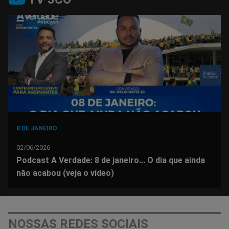
no
no
no
no
no
no
Facebook
Whatsapp
Twitter
Messenger
Telegram
Gettr
8 DE JANEIRO
02/06/2026
Podcast A Verdade: 8 de janeiro... O dia que ainda
não acabou (veja o vídeo)
NOSSAS REDES SOCIAIS