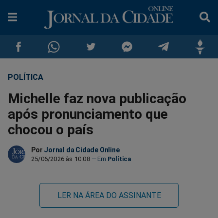
POLÍTICA
Compartilhar
Compartilhar
Compartilhar
Compartilhar
Compartilhar
Compar
Michelle faz nova publicação
no
no
no
no
no
no
após pronunciamento que
chocou o país
Facebook
Whatsapp
Twitter
Messenger
Telegram
Gettr
Por
Jornal da Cidade Online
25/06/2026 às 10:08
Política
LER NA ÁREA DO ASSINANTE