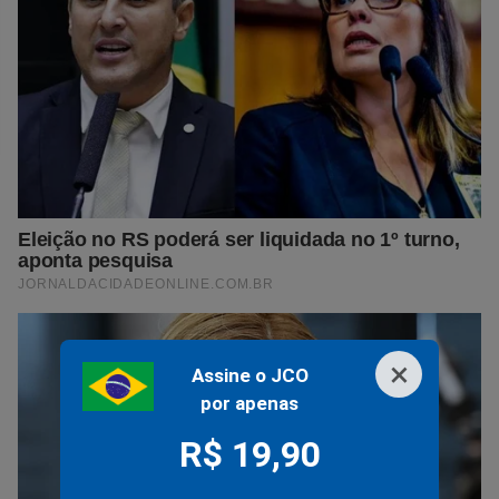
×
Assine o JCO
por apenas
R$ 19,90