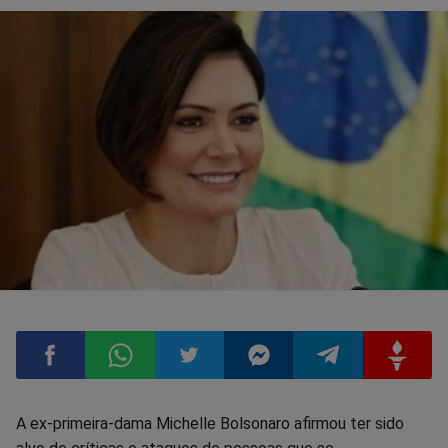
Compartilhar
Compartilhar
Compartilhar
Compartilhar
Compartilhar
Compart
A ex-primeira-dama Michelle Bolsonaro afirmou ter sido