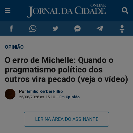
OPINIÃO
Compartilhar
Compartilhar
Compartilhar
Compartilhar
Compartilhar
Compar
O erro de Michelle: Quando o
no
no
no
no
no
no
pragmatismo político dos
outros vira pecado (veja o vídeo)
Facebook
Whatsapp
Twitter
Messenger
Telegram
Gettr
Por
Emílio Kerber Filho
25/06/2026 às 15:10
Opinião
LER NA ÁREA DO ASSINANTE