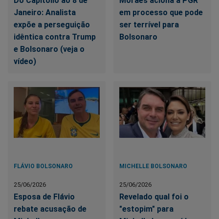
Do Capitólio ao 8 de
Moraes aciona a PGR
Janeiro: Analista
em processo que pode
expõe a perseguição
ser terrível para
idêntica contra Trump
Bolsonaro
e Bolsonaro (veja o
vídeo)
FLÁVIO BOLSONARO
MICHELLE BOLSONARO
25/06/2026
25/06/2026
Esposa de Flávio
Revelado qual foi o
rebate acusação de
"estopim" para