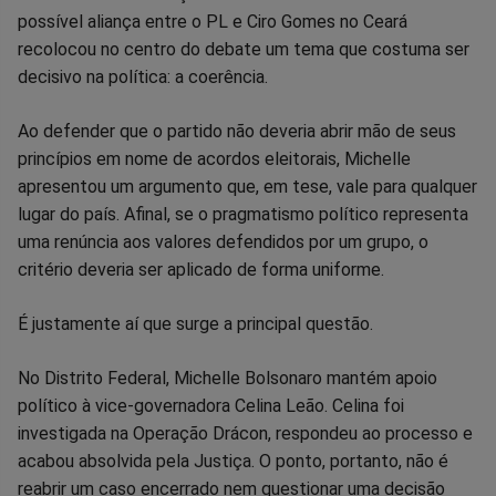
possível aliança entre o PL e Ciro Gomes no Ceará
no
no
no
no
no
no
recolocou no centro do debate um tema que costuma ser
decisivo na política: a coerência.
Facebook
Whatsapp
Twitter
Messenger
Telegram
Gettr
Ao defender que o partido não deveria abrir mão de seus
princípios em nome de acordos eleitorais, Michelle
apresentou um argumento que, em tese, vale para qualquer
lugar do país. Afinal, se o pragmatismo político representa
uma renúncia aos valores defendidos por um grupo, o
critério deveria ser aplicado de forma uniforme.
É justamente aí que surge a principal questão.
No Distrito Federal, Michelle Bolsonaro mantém apoio
político à vice-governadora Celina Leão. Celina foi
investigada na Operação Drácon, respondeu ao processo e
acabou absolvida pela Justiça. O ponto, portanto, não é
reabrir um caso encerrado nem questionar uma decisão