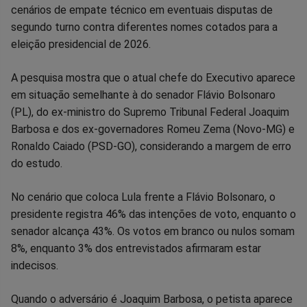
no
no
no
no
no
no
cenários de empate técnico em eventuais disputas de
segundo turno contra diferentes nomes cotados para a
Facebook
Whatsapp
Twitter
Messenger
Telegram
Gettr
eleição presidencial de 2026.
A pesquisa mostra que o atual chefe do Executivo aparece
em situação semelhante à do senador Flávio Bolsonaro
(PL), do ex-ministro do Supremo Tribunal Federal Joaquim
Barbosa e dos ex-governadores Romeu Zema (Novo-MG) e
Ronaldo Caiado (PSD-GO), considerando a margem de erro
do estudo.
No cenário que coloca Lula frente a Flávio Bolsonaro, o
presidente registra 46% das intenções de voto, enquanto o
senador alcança 43%. Os votos em branco ou nulos somam
8%, enquanto 3% dos entrevistados afirmaram estar
indecisos.
Quando o adversário é Joaquim Barbosa, o petista aparece