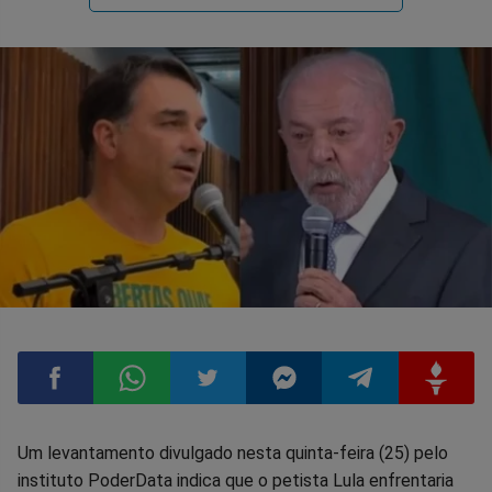
Compartilhar
Compartilhar
Compartilhar
Compartilhar
Compartilhar
Compart
Um levantamento divulgado nesta quinta-feira (25) pelo
instituto PoderData indica que o petista Lula enfrentaria