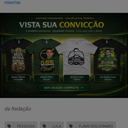
misetas
da Redação
PESQUISA
LULA
FLÁVIO BOLSONARO