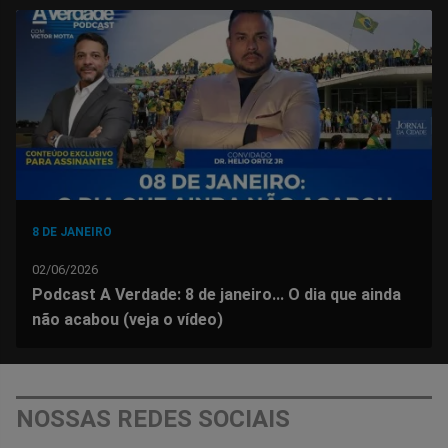
no
no
no
no
no
no
Facebook
Whatsapp
Twitter
Messenger
Telegram
Gettr
8 DE JANEIRO
02/06/2026
Podcast A Verdade: 8 de janeiro... O dia que ainda
não acabou (veja o vídeo)
NOSSAS REDES SOCIAIS