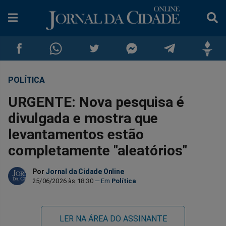
POLÍTICA
Compartilhar
Compartilhar
Compartilhar
Compartilhar
Compartilhar
Compar
URGENTE: Nova pesquisa é
no
no
no
no
no
no
divulgada e mostra que
levantamentos estão
Facebook
Whatsapp
Twitter
Messenger
Telegram
Gettr
completamente "aleatórios"
Por
Jornal da Cidade Online
25/06/2026 às 18:30
Política
LER NA ÁREA DO ASSINANTE