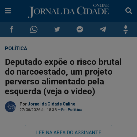
POLÍTICA
Compartilhar
Compartilhar
Compartilhar
Compartilhar
Compartilhar
Compar
Deputado expõe o risco brutal
no
no
no
no
no
no
do narcoestado, um projeto
perverso alimentado pela
Facebook
Whatsapp
Twitter
Messenger
Telegram
Gettr
esquerda (veja o vídeo)
Por
Jornal da Cidade Online
27/06/2026 às 18:38
Política
LER NA ÁREA DO ASSINANTE