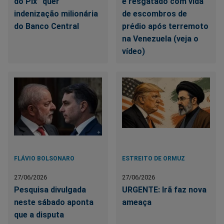
do Pix” quer
é resgatado com vida
indenização milionária
de escombros de
do Banco Central
prédio após terremoto
na Venezuela (veja o
vídeo)
FLÁVIO BOLSONARO
ESTREITO DE ORMUZ
27/06/2026
27/06/2026
Pesquisa divulgada
URGENTE: Irã faz nova
neste sábado aponta
ameaça
que a disputa