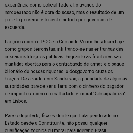
experiência como policial federal, o avanço do
Facebook
Whatsapp
Twitter
Messenger
Telegram
Gettr
narcoestado não é obra do acaso, mas o resultado de um
projeto perverso e leniente nutrido por governos de
esquerda.
Facções como o PCC e o Comando Vermelho atuam hoje
como grupos terroristas, infiltrando-se nas entranhas das
nossas instituições públicas. Enquanto as fronteiras são
mantidas abertas para o contrabando de armas e o saque
bilionário de nossas riquezas, o desgoverno cruza os
braços. De acordo com Sanderson, a prioridade de algumas
autoridades parece ser a farra com o dinheiro do pagador
de impostos, como no malfadado e imoral "Gilmarpalooza"
em Lisboa.
Para o deputado, fica evidente que Lula, pendurado no
Estado desde a Constituinte, não possui qualquer
qualificação técnica ou moral para liderar o Brasil.