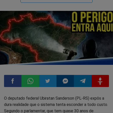
Compartilhar
Compartilhar
Compartilhar
Compartilhar
Compartilhar
Compart
O deputado federal Ubiratan Sanderson (PL-RS) expôs a
dura realidade que o sistema tenta esconder a todo custo.
no
no
no
no
no
no
Segundo o parlamentar, que tem quase 30 anos de