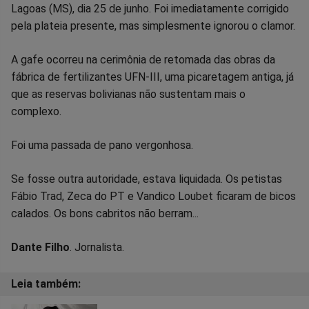
no
no
no
no
no
no
Lagoas (MS), dia 25 de junho. Foi imediatamente corrigido
pela plateia presente, mas simplesmente ignorou o clamor.
Facebook
Whatsapp
Twitter
Messenger
Telegram
Gettr
A gafe ocorreu na cerimônia de retomada das obras da
fábrica de fertilizantes UFN-III, uma picaretagem antiga, já
que as reservas bolivianas não sustentam mais o
complexo.
Foi uma passada de pano vergonhosa.
Se fosse outra autoridade, estava liquidada. Os petistas
Fábio Trad, Zeca do PT e Vandico Loubet ficaram de bicos
calados. Os bons cabritos não berram...
Dante Filho
. Jornalista.