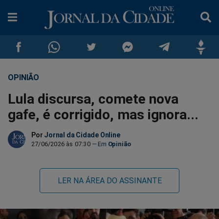
OPINIÃO
Compartilhar
Compartilhar
Compartilhar
Compartilhar
Compartilhar
Compar
Lula discursa, comete nova
no
no
no
no
no
no
gafe, é corrigido, mas ignora...
Facebook
Whatsapp
Twitter
Messenger
Telegram
Gettr
Por
Jornal da Cidade Online
27/06/2026 às 07:30
Opinião
LER NA ÁREA DO ASSINANTE