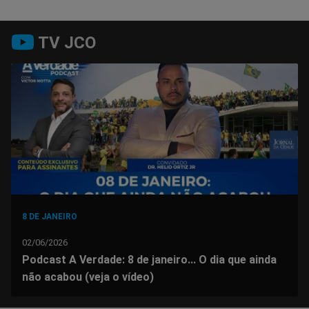
Compartilhar
Compartilhar
Compartilhar
Compartilhar
Compartilhar
Compart
TV JCO
no
no
no
no
no
no
Facebook
Whatsapp
Twitter
Messenger
Telegram
Gettr
8 DE JANEIRO
02/06/2026
Podcast A Verdade: 8 de janeiro... O dia que ainda
não acabou (veja o vídeo)