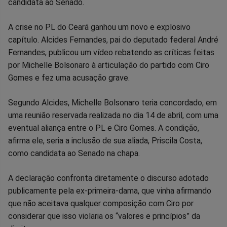
no
no
no
no
no
no
candidata ao Senado.
Facebook
Whatsapp
Twitter
Messenger
Telegram
Gettr
A crise no PL do Ceará ganhou um novo e explosivo
capítulo. Alcides Fernandes, pai do deputado federal André
Fernandes, publicou um vídeo rebatendo as críticas feitas
por Michelle Bolsonaro à articulação do partido com Ciro
Gomes e fez uma acusação grave.
Segundo Alcides, Michelle Bolsonaro teria concordado, em
uma reunião reservada realizada no dia 14 de abril, com uma
eventual aliança entre o PL e Ciro Gomes. A condição,
afirma ele, seria a inclusão de sua aliada, Priscila Costa,
como candidata ao Senado na chapa.
A declaração confronta diretamente o discurso adotado
publicamente pela ex-primeira-dama, que vinha afirmando
que não aceitava qualquer composição com Ciro por
considerar que isso violaria os “valores e princípios” da