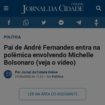
POLÍTICA
Compartilhar
Compartilhar
Compartilhar
Compartilhar
Compartilhar
Compar
Pai de André Fernandes entra na
no
no
no
no
no
no
polêmica envolvendo Michelle
Bolsonaro (veja o vídeo)
Facebook
Whatsapp
Twitter
Messenger
Telegram
Gettr
Por
Jornal da Cidade Online
27/06/2026 às 11:33
Política
LER NA ÁREA DO ASSINANTE