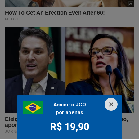
×
Assine o JCO
por apenas
R$ 19,90