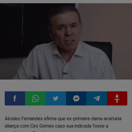
Compartilhar
Compartilhar
Compartilhar
Compartilhar
Compartilhar
Compart
Alcides Fernandes afirma que ex-primeira-dama aceitaria
aliança com Ciro Gomes caso sua indicada fosse a