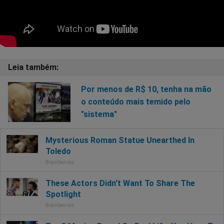
Por menos de R$ 10, tenha na mão
o conteúdo mais temido pelo
"sistema"