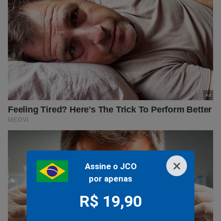
×
Assine o JCO
por apenas
R$ 19,90