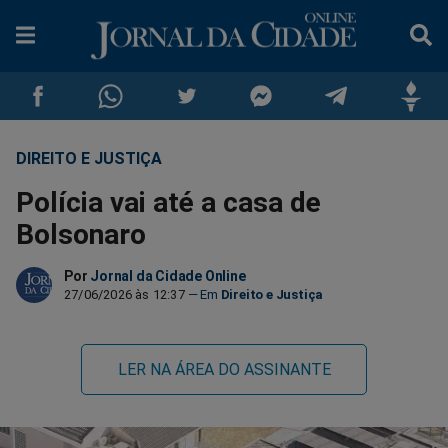
DIREITO E JUSTIÇA
Compartilhar
Compartilhar
Compartilhar
Compartilhar
Compartilhar
Compar
Polícia vai até a casa de
no
no
no
no
no
no
Bolsonaro
Facebook
Whatsapp
Twitter
Messenger
Telegram
Gettr
Por
Jornal da Cidade Online
27/06/2026 às 12:37
Direito e Justiça
LER NA ÁREA DO ASSINANTE