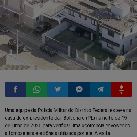
Compartilhar
Compartilhar
Compartilhar
Compartilhar
Compartilhar
Compart
Uma equipe da Polícia Militar do Distrito Federal esteve na
casa do ex-presidente Jair Bolsonaro (PL) na noite de 19
no
no
no
no
no
no
de junho de 2026 para verificar uma ocorrência envolvendo
a tornozeleira eletrônica utilizada por ele. A visita