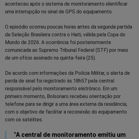
Facebook
Whatsapp
Twitter
Messenger
Telegram
Gettr
aconteceu após o sistema de monitoramento identificar
uma interrupção no sinal de GPS do equipamento.
O episódio ocorreu poucas horas antes da segunda partida
da Seleção Brasileira contra o Haiti, válida pela Copa do
Mundo de 2026. A ocorrência foi posteriormente
comunicada ao Supremo Tribunal Federal (STF) por meio
de um ofício assinado na quinta-feira (25).
De acordo com informações da Polícia Militar, o alerta de
perda de sinal foi registrado às 18h57 pela central
responsável pelo monitoramento eletrônico. Em um
primeiro momento, Bolsonaro recebeu orientação por
telefone para se dirigir a uma área externa da residência,
com o objetivo de facilitar a reconexão do equipamento
com os satélites.
"A central de monitoramento emitiu um